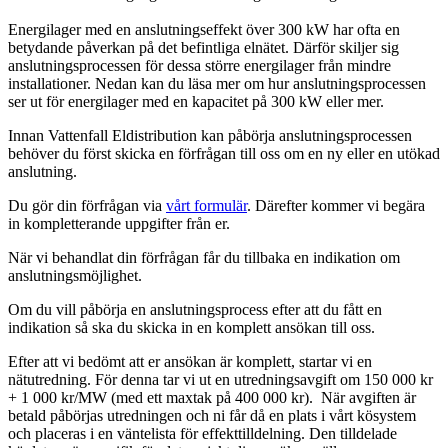
Energilager med en anslutningseffekt över 300 kW har ofta en
betydande påverkan på det befintliga elnätet. Därför skiljer sig
anslutningsprocessen för dessa större energilager från mindre
installationer. Nedan kan du läsa mer om hur anslutningsprocessen
ser ut för energilager med en kapacitet på 300 kW eller mer.
Innan Vattenfall Eldistribution kan påbörja anslutningsprocessen
behöver du först skicka en förfrågan till oss om en ny eller en utökad
anslutning.
Du gör din förfrågan via
vårt formulär
. Därefter kommer vi begära
in kompletterande uppgifter från er.
När vi behandlat din förfrågan får du tillbaka en indikation om
anslutningsmöjlighet.
Om du vill påbörja en anslutningsprocess efter att du fått en
indikation så ska du skicka in en komplett ansökan till oss.
Efter att vi bedömt att er ansökan är komplett, startar vi en
nätutredning. För denna tar vi ut en utredningsavgift om 150 000 kr
+ 1 000 kr/MW (med ett maxtak på 400 000 kr). När avgiften är
betald påbörjas utredningen och ni får då en plats i vårt kösystem
och placeras i en väntelista för effekttilldelning. Den tilldelade