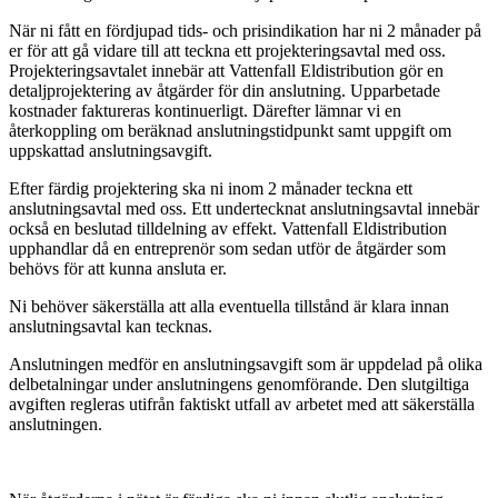
När ni fått en fördjupad tids- och prisindikation har ni 2 månader på
er för att gå vidare till att teckna ett projekteringsavtal med oss.
Projekteringsavtalet innebär att Vattenfall Eldistribution gör en
detaljprojektering av åtgärder för din anslutning. Upparbetade
kostnader faktureras kontinuerligt. Därefter lämnar vi en
återkoppling om beräknad anslutningstidpunkt samt uppgift om
uppskattad anslutningsavgift.
Efter färdig projektering ska ni inom 2 månader teckna ett
anslutningsavtal med oss. Ett undertecknat anslutningsavtal innebär
också en beslutad tilldelning av effekt. Vattenfall Eldistribution
upphandlar då en entreprenör som sedan utför de åtgärder som
behövs för att kunna ansluta er.
Ni behöver säkerställa att alla eventuella tillstånd är klara innan
anslutningsavtal kan tecknas.
Anslutningen medför en anslutningsavgift som är uppdelad på olika
delbetalningar under anslutningens genomförande. Den slutgiltiga
avgiften regleras utifrån faktiskt utfall av arbetet med att säkerställa
anslutningen.