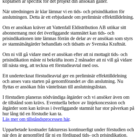
köplatsen är specifik för det projekt din ansökan gäller.
När utredningen är klar lämnar vi en tids- och prisindikation för
anslutningen. Detta är ett erbjudande om preliminär effekttilldelning.
Om er ansökan kräver att Vattenfall Eldistribution AB utökar sitt
abonnemang mot det överliggande stamnätet kan tids- och
prisindikationen inte lämnas förrän de delar av er ansökan som styrs
av stamnätsåtgärder behandlats och tidsatts av Svenska Kraftnät.
Om ni vill gå vidare med er ansökan efter att ni mottagit tids- och
prisindikation måste ni bekräfta inom 2 månader att ni vill gå vidare
till nästa steg, att teckna ett förstudieavtal med oss.
Ett undertecknat förstudieavtal ger en preliminär effekttilldelning
och anses vara starten på genomförandet av din anslutning. Nu
flyttas er ansökan från väntelistan till anslutningslistan.
I förstudien planeras nödvändiga åtgärder och vi ansöker även om
de tillstånd som krävs. Eventuella behov av linjekoncession och
åtgärder som kan krävas i överliggande stamnät har stor påverkan på
hur lång tid en förstudie kan ta.
Läs mer om tillståndsprocessen här
.
Upparbetade kostnader faktureras kontinuerligt under förstudien och
när den är genomförd får ni en fördjupad tids- och prisindikation.