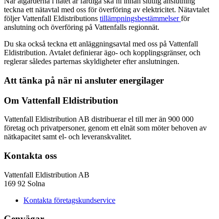
När åtgärderna i nätet är färdiga ska ni innan slutlig anslutning
teckna ett nätavtal med oss för överföring av elektricitet. Nätavtalet
följer Vattenfall Eldistributions
tillämpningsbestämmelser
för
anslutning och överföring på Vattenfalls regionnät.
Du ska också teckna ett anläggningsavtal med oss på Vattenfall
Eldistribution. Avtalet definierar ägo- och kopplingsgränser, och
reglerar således parternas skyldigheter efter anslutningen.
Att tänka på när ni ansluter energilager
Om Vattenfall Eldistribution
Vattenfall Eldistribution AB distribuerar el till mer än 900 000
företag och privatpersoner, genom ett elnät som möter behoven av
nätkapacitet samt el- och leveranskvalitet.
Kontakta oss
Vattenfall Eldistribution AB
169 92 Solna
Kontakta företagskundservice
Genvägar