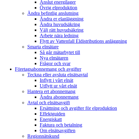
Anslut energilager
Övrig elproduktion
Ändra befintlig anslutning
Ändra er elanläggning
Ändra huvudsäkring
Välj rätt huvudsäkring
Arbete nära ledning
Flytt av Vattenfall Eldistributions anläggning
Smarta elmätare
Så går mätarbytet till
Nya elmätaren
Frågor och svar
Företagsabonnemang och avgifter
Teckna eller avsluta elnätsavtal
Inflytt i vårt elnät
Utflytt ur vårt elnät
Hantera ert abonnemang
Ändra abonnemang
Avtal och elnätsavgift
Ersättning och avgifter för elproduktion
Effektguiden
Energiskatt
Faktura och betalning
Om elnätsavgiften
Regionnätskund