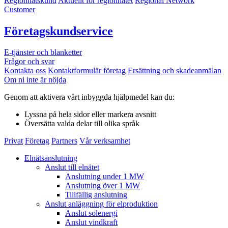
Regionnätskund
Aktuellt för regionnätet
Regional Network
Customer
Företagskundservice
E-tjänster och blanketter
Frågor och svar
Kontakta oss
Kontaktformulär företag
Ersättning och skadeanmälan
Om ni inte är nöjda
Genom att aktivera vårt inbyggda hjälpmedel kan du:
Lyssna
på hela sidor eller markera avsnitt
Översätta
valda delar till olika språk
Privat
Företag
Partners
Vår verksamhet
Elnätsanslutning
Anslut till elnätet
Anslutning under 1 MW
Anslutning över 1 MW
Tillfällig anslutning
Anslut anläggning för elproduktion
Anslut solenergi
Anslut vindkraft