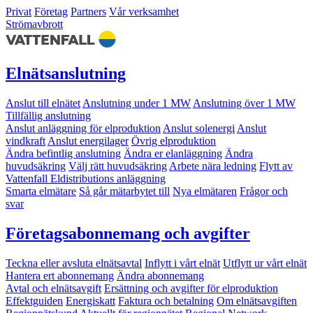
Privat
Företag
Partners
Vår verksamhet
Strömavbrott
Elnätsanslutning
Anslut till elnätet
Anslutning under 1 MW
Anslutning över 1 MW
Tillfällig anslutning
Anslut anläggning för elproduktion
Anslut solenergi
Anslut
vindkraft
Anslut energilager
Övrig elproduktion
Ändra befintlig anslutning
Ändra er elanläggning
Ändra
huvudsäkring
Välj rätt huvudsäkring
Arbete nära ledning
Flytt av
Vattenfall Eldistributions anläggning
Smarta elmätare
Så går mätarbytet till
Nya elmätaren
Frågor och
svar
Företagsabonnemang och avgifter
Teckna eller avsluta elnätsavtal
Inflytt i vårt elnät
Utflytt ur vårt elnät
Hantera ert abonnemang
Ändra abonnemang
Avtal och elnätsavgift
Ersättning och avgifter för elproduktion
Effektguiden
Energiskatt
Faktura och betalning
Om elnätsavgiften