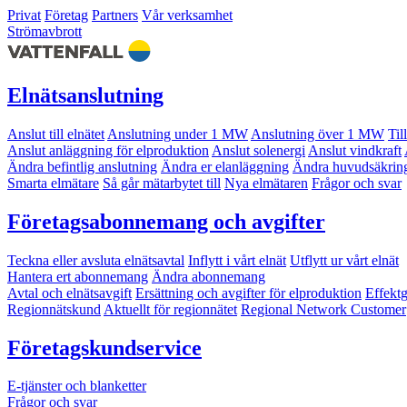
Privat
Företag
Partners
Vår verksamhet
Strömavbrott
Elnätsanslutning
Anslut till elnätet
Anslutning under 1 MW
Anslutning över 1 MW
Til
Anslut anläggning för elproduktion
Anslut solenergi
Anslut vindkraft
Ändra befintlig anslutning
Ändra er elanläggning
Ändra huvudsäkrin
Smarta elmätare
Så går mätarbytet till
Nya elmätaren
Frågor och svar
Företagsabonnemang och avgifter
Teckna eller avsluta elnätsavtal
Inflytt i vårt elnät
Utflytt ur vårt elnät
Hantera ert abonnemang
Ändra abonnemang
Avtal och elnätsavgift
Ersättning och avgifter för elproduktion
Effekt
Regionnätskund
Aktuellt för regionnätet
Regional Network Customer
Företagskundservice
E-tjänster och blanketter
Frågor och svar