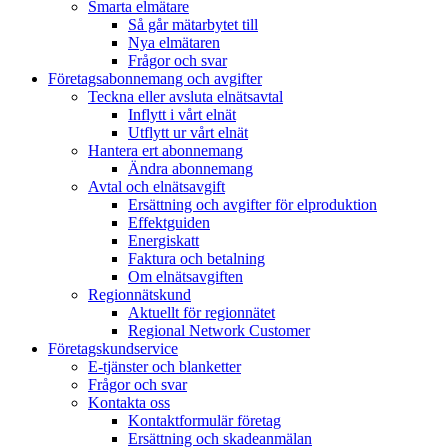
Smarta elmätare
Så går mätarbytet till
Nya elmätaren
Frågor och svar
Företagsabonnemang och avgifter
Teckna eller avsluta elnätsavtal
Inflytt i vårt elnät
Utflytt ur vårt elnät
Hantera ert abonnemang
Ändra abonnemang
Avtal och elnätsavgift
Ersättning och avgifter för elproduktion
Effektguiden
Energiskatt
Faktura och betalning
Om elnätsavgiften
Regionnätskund
Aktuellt för regionnätet
Regional Network Customer
Företagskundservice
E-tjänster och blanketter
Frågor och svar
Kontakta oss
Kontaktformulär företag
Ersättning och skadeanmälan