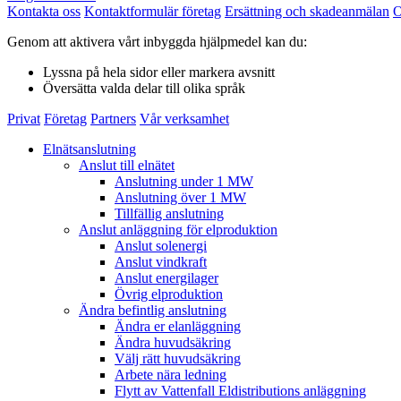
Kontakta oss
Kontaktformulär företag
Ersättning och skadeanmälan
O
Genom att aktivera vårt inbyggda hjälpmedel kan du:
Lyssna
på hela sidor eller markera avsnitt
Översätta
valda delar till olika språk
Privat
Företag
Partners
Vår verksamhet
Elnätsanslutning
Anslut till elnätet
Anslutning under 1 MW
Anslutning över 1 MW
Tillfällig anslutning
Anslut anläggning för elproduktion
Anslut solenergi
Anslut vindkraft
Anslut energilager
Övrig elproduktion
Ändra befintlig anslutning
Ändra er elanläggning
Ändra huvudsäkring
Välj rätt huvudsäkring
Arbete nära ledning
Flytt av Vattenfall Eldistributions anläggning