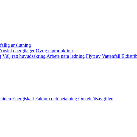
lfällig anslutning
Anslut energilager
Övrig elproduktion
g
Välj rätt huvudsäkring
Arbete nära ledning
Flytt av Vattenfall Eldistr
guiden
Energiskatt
Faktura och betalning
Om elnätsavgiften