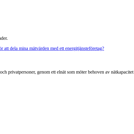
der.
r att dela mina mätvärden med ett energitjänsteföretag?
g och privatpersoner, genom ett elnät som möter behoven av nätkapacitet 