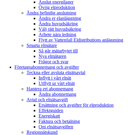
Anslut energilager
Övrig elproduktion
Ändra befintlig anslutning
Ändra er elanläggning
Ändra huvudsäkring
Välj rätt huvudsäkring
Arbete nära ledning
Flytt av Vattenfall Eldistributions anläggning
Smarta elmätare
Så går mätarbytet till
Nya elmätaren
Frågor och svar
Företagsabonnemang och avgifter
Teckna eller avsluta elnätsavtal
Inflytt i vårt elnät
Utflytt ur vårt elnät
Hantera ert abonnemang
Ändra abonnemang
Avtal och elnätsavgift
Ersättning och avgifter för elproduktion
Effektguiden
Energiskatt
Faktura och betalning
Om elnätsavgiften
Regionnätskund