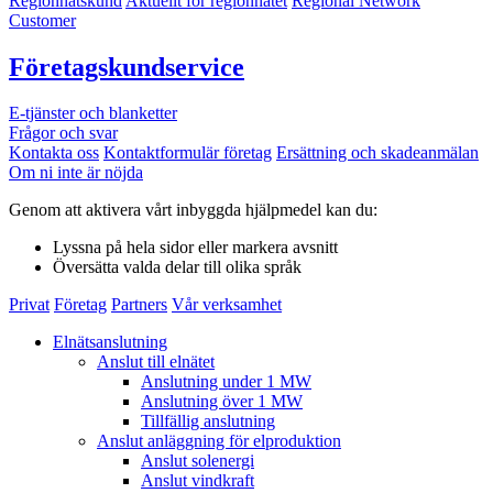
Regionnätskund
Aktuellt för regionnätet
Regional Network
Customer
Företagskundservice
E-tjänster och blanketter
Frågor och svar
Kontakta oss
Kontaktformulär företag
Ersättning och skadeanmälan
Om ni inte är nöjda
Genom att aktivera vårt inbyggda hjälpmedel kan du:
Lyssna
på hela sidor eller markera avsnitt
Översätta
valda delar till olika språk
Privat
Företag
Partners
Vår verksamhet
Elnätsanslutning
Anslut till elnätet
Anslutning under 1 MW
Anslutning över 1 MW
Tillfällig anslutning
Anslut anläggning för elproduktion
Anslut solenergi
Anslut vindkraft