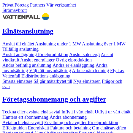
Privat
Företag
Partners
Vår verksamhet
Strömavbrott
Elnätsanslutning
Anslut till elnätet
Anslutning under 1 MW
Anslutning över 1 MW
Tillfällig anslutning
Anslut anläggning för elproduktion
Anslut solenergi
Anslut
vindkraft
Anslut energilager
Övrig elproduktion
Ändra befintlig anslutning
Ändra er elanläggning
Ändra
huvudsäkring
Välj rätt huvudsäkring
Arbete nära ledning
Flytt av
Vattenfall Eldistributions anläggning
Smarta elmätare
Så går mätarbytet till
Nya elmätaren
Frågor och
svar
Företagsabonnemang och avgifter
Teckna eller avsluta elnätsavtal
Inflytt i vårt elnät
Utflytt ur vårt elnät
Hantera ert abonnemang
Ändra abonnemang
Avtal och elnätsavgift
Ersättning och avgifter för elproduktion
Effektguiden
Energiskatt
Faktura och betalning
Om elnätsavgiften