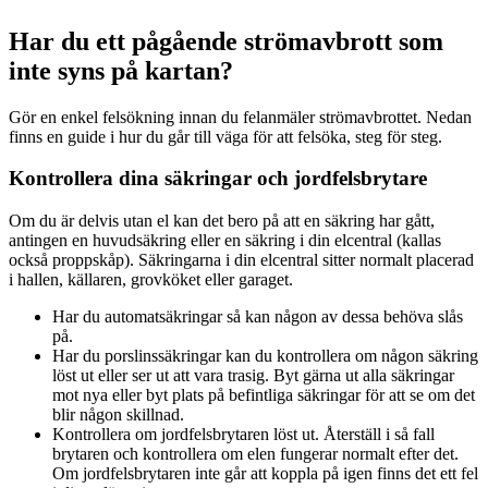
Har du ett pågående strömavbrott som
inte syns på kartan?
Gör en enkel felsökning innan du felanmäler strömavbrottet. Nedan
finns en guide i hur du går till väga för att felsöka, steg för steg.
Kontrollera dina säkringar och jordfelsbrytare
Om du är delvis utan el kan det bero på att en säkring har gått,
antingen en huvudsäkring eller en säkring i din elcentral (kallas
också proppskåp). Säkringarna i din elcentral sitter normalt placerad
i hallen, källaren, grovköket eller garaget.
Har du automatsäkringar så kan någon av dessa behöva slås
på.
Har du porslinssäkringar kan du kontrollera om någon säkring
löst ut eller ser ut att vara trasig. Byt gärna ut alla säkringar
mot nya eller byt plats på befintliga säkringar för att se om det
blir någon skillnad.
Kontrollera om jordfelsbrytaren löst ut. Återställ i så fall
brytaren och kontrollera om elen fungerar normalt efter det.
Om jordfelsbrytaren inte går att koppla på igen finns det ett fel