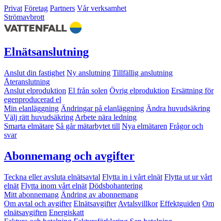
Privat
Företag
Partners
Vår verksamhet
Strömavbrott
Elnätsanslutning
Anslut din fastighet
Ny anslutning
Tillfällig anslutning
Återanslutning
Anslut elproduktion
El från solen
Övrig elproduktion
Ersättning för
egenproducerad el
Min elanläggning
Ändringar på elanläggning
Ändra huvudsäkring
Välj rätt huvudsäkring
Arbete nära ledning
Smarta elmätare
Så går mätarbytet till
Nya elmätaren
Frågor och
svar
Abonnemang och avgifter
Teckna eller avsluta elnätsavtal
Flytta in i vårt elnät
Flytta ut ur vårt
elnät
Flytta inom vårt elnät
Dödsbohantering
Mitt abonnemang
Ändring av abonnemang
Om avtal och avgifter
Elnätsavgifter
Avtalsvillkor
Effektguiden
Om
elnätsavgiften
Energiskatt