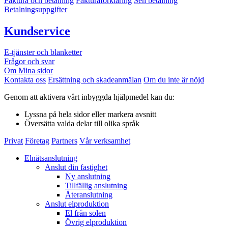
Faktura och betalning
Fakturaförklaring
Sen betalning
Betalningsuppgifter
Kundservice
E-tjänster och blanketter
Frågor och svar
Om Mina sidor
Kontakta oss
Ersättning och skadeanmälan
Om du inte är nöjd
Genom att aktivera vårt inbyggda hjälpmedel kan du:
Lyssna
på hela sidor eller markera avsnitt
Översätta
valda delar till olika språk
Privat
Företag
Partners
Vår verksamhet
Elnätsanslutning
Anslut din fastighet
Ny anslutning
Tillfällig anslutning
Återanslutning
Anslut elproduktion
El från solen
Övrig elproduktion