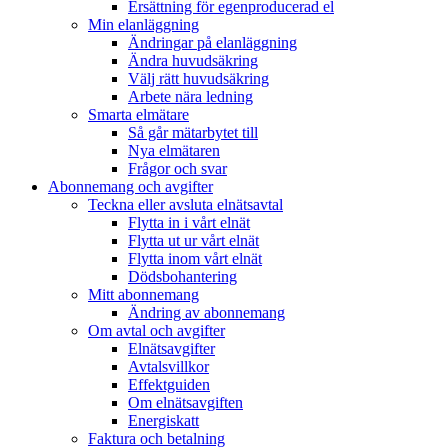
Ersättning för egenproducerad el
Min elanläggning
Ändringar på elanläggning
Ändra huvudsäkring
Välj rätt huvudsäkring
Arbete nära ledning
Smarta elmätare
Så går mätarbytet till
Nya elmätaren
Frågor och svar
Abonnemang och avgifter
Teckna eller avsluta elnätsavtal
Flytta in i vårt elnät
Flytta ut ur vårt elnät
Flytta inom vårt elnät
Dödsbohantering
Mitt abonnemang
Ändring av abonnemang
Om avtal och avgifter
Elnätsavgifter
Avtalsvillkor
Effektguiden
Om elnätsavgiften
Energiskatt
Faktura och betalning