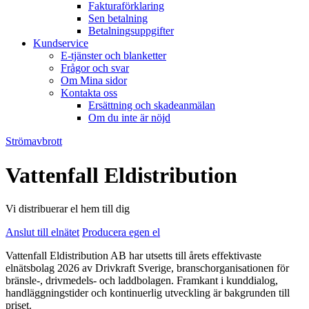
Fakturaförklaring
Sen betalning
Betalningsuppgifter
Kundservice
E-tjänster och blanketter
Frågor och svar
Om Mina sidor
Kontakta oss
Ersättning och skadeanmälan
Om du inte är nöjd
Strömavbrott
Vattenfall Eldistribution
Vi distribuerar el hem till dig
Anslut till elnätet
Producera egen el
Vattenfall Eldistribution AB har utsetts till årets effektivaste
elnätsbolag 2026 av Drivkraft Sverige, branschorganisationen för
bränsle-, drivmedels- och laddbolagen. Framkant i kunddialog,
handläggningstider och kontinuerlig utveckling är bakgrunden till
priset.