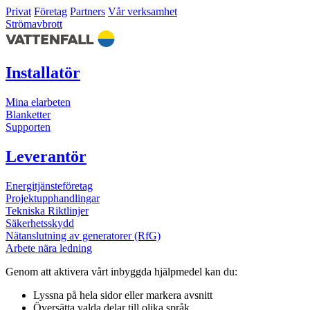
Privat
Företag
Partners
Vår verksamhet
Strömavbrott
Installatör
Mina elarbeten
Blanketter
Supporten
Leverantör
Energitjänsteföretag
Projektupphandlingar
Tekniska Riktlinjer
Säkerhetsskydd
Nätanslutning av generatorer (RfG)
Arbete nära ledning
Genom att aktivera vårt inbyggda hjälpmedel kan du:
Lyssna
på hela sidor eller markera avsnitt
Översätta
valda delar till olika språk