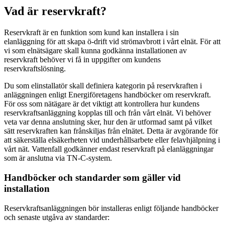
Vad är reservkraft?
Reservkraft är en funktion som kund kan installera i sin
elanläggning för att skapa ö-drift vid strömavbrott i vårt elnät. För att
vi som elnätsägare skall kunna godkänna installationen av
reservkraft behöver vi få in uppgifter om kundens
reservkraftslösning.
Du som elinstallatör skall definiera kategorin på reservkraften i
anläggningen enligt Energiföretagens handböcker om reservkraft.
För oss som nätägare är det viktigt att kontrollera hur kundens
reservkraftsanläggning kopplas till och från vårt elnät. Vi behöver
veta var denna anslutning sker, hur den är utformad samt på vilket
sätt reservkraften kan frånskiljas från elnätet. Detta är avgörande för
att säkerställa elsäkerheten vid underhållsarbete eller felavhjälpning i
vårt nät. Vattenfall godkänner endast reservkraft på elanläggningar
som är anslutna via TN-C-system.
Handböcker och standarder som gäller vid
installation
Reservkraftsanläggningen bör installeras enligt följande handböcker
och senaste utgåva av standarder: