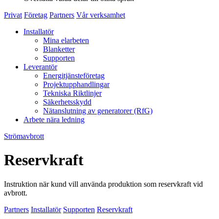
Privat
Företag
Partners
Vår verksamhet
Installatör
Mina elarbeten
Blanketter
Supporten
Leverantör
Energitjänsteföretag
Projektupphandlingar
Tekniska Riktlinjer
Säkerhetsskydd
Nätanslutning av generatorer (RfG)
Arbete nära ledning
Strömavbrott
Reservkraft
Instruktion när kund vill använda produktion som reservkraft vid
avbrott.
Partners
Installatör
Supporten
Reservkraft