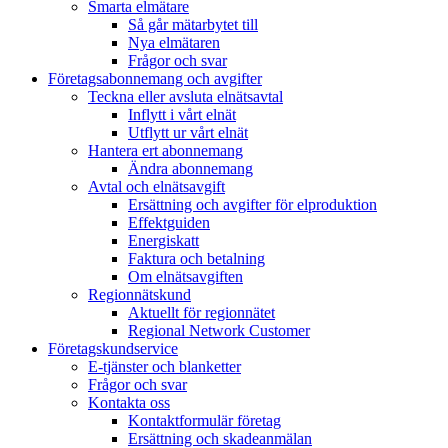
Smarta elmätare
Så går mätarbytet till
Nya elmätaren
Frågor och svar
Företagsabonnemang och avgifter
Teckna eller avsluta elnätsavtal
Inflytt i vårt elnät
Utflytt ur vårt elnät
Hantera ert abonnemang
Ändra abonnemang
Avtal och elnätsavgift
Ersättning och avgifter för elproduktion
Effektguiden
Energiskatt
Faktura och betalning
Om elnätsavgiften
Regionnätskund
Aktuellt för regionnätet
Regional Network Customer
Företagskundservice
E-tjänster och blanketter
Frågor och svar
Kontakta oss
Kontaktformulär företag
Ersättning och skadeanmälan