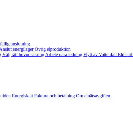
lfällig anslutning
Anslut energilager
Övrig elproduktion
g
Välj rätt huvudsäkring
Arbete nära ledning
Flytt av Vattenfall Eldistr
guiden
Energiskatt
Faktura och betalning
Om elnätsavgiften