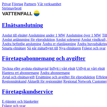
Privat
Företag
Partners
Vår verksamhet
Strömavbrott
Elnätsanslutning
Anslut till elnätet
Anslutning under 1 MW
Anslutning över 1 MW
Til
Anslut anläggning för elproduktion
Anslut solenergi
Anslut vindkraft
Ändra befintlig anslutning
Ändra er elanläggning
Ändra huvudsäkrin
Smarta elmätare
Så går mätarbytet till
Nya elmätaren
Frågor och svar
Företagsabonnemang och avgifter
Teckna eller avsluta elnätsavtal
Inflytt i vårt elnät
Utflytt ur vårt elnät
Hantera ert abonnemang
Ändra abonnemang
Avtal och elnätsavgift
Ersättning och avgifter för elproduktion
Effekt
Regionnätskund
Aktuellt för regionnätet
Regional Network Customer
Företagskundservice
E-tjänster och blanketter
Frågor och svar