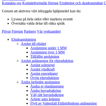
Kontakta oss
Kontaktformulär företag
Ersättning och skadeanmälan
O
Genom att aktivera vårt inbyggda hjälpmedel kan du:
Lyssna
på hela sidor eller markera avsnitt
Översätta
valda delar till olika språk
Privat
Företag
Partners
Vår verksamhet
Elnätsanslutning
Anslut till elnätet
Anslutning under 1 MW
Anslutning över 1 MW
Tillfällig anslutning
Anslut anläggning för elproduktion
Anslut solenergi
Anslut vindkraft
Anslut energilager
Övrig elproduktion
Ändra befintlig anslutning
Ändra er elanläggning
Ändra huvudsäkring
Välj rätt huvudsäkring
Arbete nära ledning
Flytt av Vattenfall Eldistributions anläggning