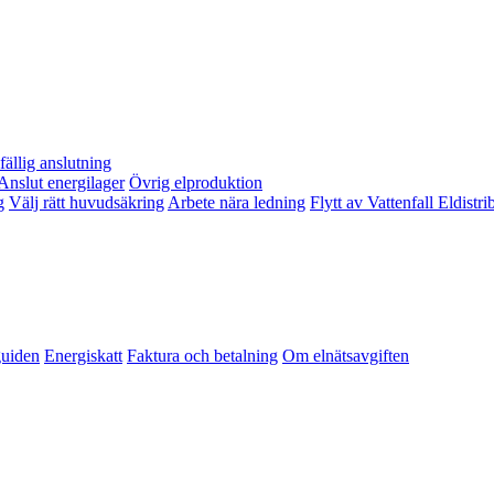
lfällig anslutning
Anslut energilager
Övrig elproduktion
g
Välj rätt huvudsäkring
Arbete nära ledning
Flytt av Vattenfall Eldistr
guiden
Energiskatt
Faktura och betalning
Om elnätsavgiften