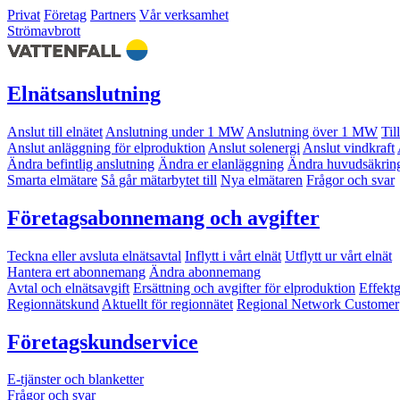
Privat
Företag
Partners
Vår verksamhet
Strömavbrott
Elnätsanslutning
Anslut till elnätet
Anslutning under 1 MW
Anslutning över 1 MW
Til
Anslut anläggning för elproduktion
Anslut solenergi
Anslut vindkraft
Ändra befintlig anslutning
Ändra er elanläggning
Ändra huvudsäkrin
Smarta elmätare
Så går mätarbytet till
Nya elmätaren
Frågor och svar
Företagsabonnemang och avgifter
Teckna eller avsluta elnätsavtal
Inflytt i vårt elnät
Utflytt ur vårt elnät
Hantera ert abonnemang
Ändra abonnemang
Avtal och elnätsavgift
Ersättning och avgifter för elproduktion
Effekt
Regionnätskund
Aktuellt för regionnätet
Regional Network Customer
Företagskundservice
E-tjänster och blanketter
Frågor och svar