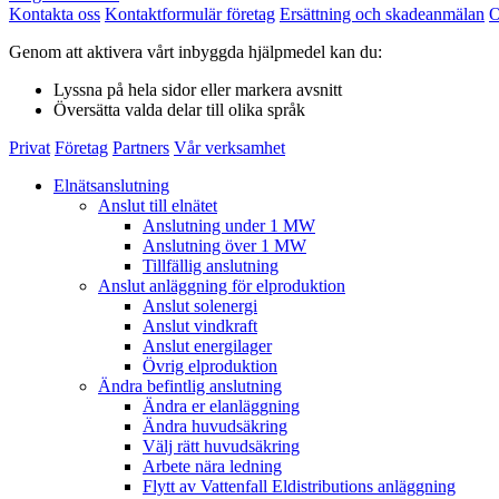
Kontakta oss
Kontaktformulär företag
Ersättning och skadeanmälan
O
Genom att aktivera vårt inbyggda hjälpmedel kan du:
Lyssna
på hela sidor eller markera avsnitt
Översätta
valda delar till olika språk
Privat
Företag
Partners
Vår verksamhet
Elnätsanslutning
Anslut till elnätet
Anslutning under 1 MW
Anslutning över 1 MW
Tillfällig anslutning
Anslut anläggning för elproduktion
Anslut solenergi
Anslut vindkraft
Anslut energilager
Övrig elproduktion
Ändra befintlig anslutning
Ändra er elanläggning
Ändra huvudsäkring
Välj rätt huvudsäkring
Arbete nära ledning
Flytt av Vattenfall Eldistributions anläggning