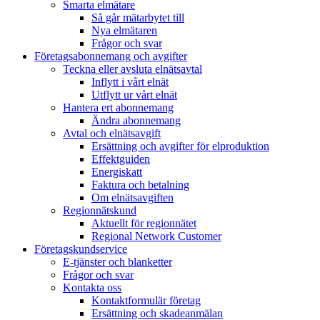
Smarta elmätare
Så går mätarbytet till
Nya elmätaren
Frågor och svar
Företagsabonnemang och avgifter
Teckna eller avsluta elnätsavtal
Inflytt i vårt elnät
Utflytt ur vårt elnät
Hantera ert abonnemang
Ändra abonnemang
Avtal och elnätsavgift
Ersättning och avgifter för elproduktion
Effektguiden
Energiskatt
Faktura och betalning
Om elnätsavgiften
Regionnätskund
Aktuellt för regionnätet
Regional Network Customer
Företagskundservice
E-tjänster och blanketter
Frågor och svar
Kontakta oss
Kontaktformulär företag
Ersättning och skadeanmälan