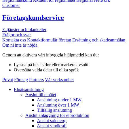
Regionnätskund
Aktuellt för regionnätet
Regional Network
Customer
Företagskundservice
E-tjänster och blanketter
Frågor och svar
Kontakta oss
Kontaktformulär företag
Ersättning och skadeanmälan
Om ni inte är nöjda
Genom att aktivera vårt inbyggda hjälpmedel kan du:
Lyssna
på hela sidor eller markera avsnitt
Översätta
valda delar till olika språk
Privat
Företag
Partners
Vår verksamhet
Elnätsanslutning
Anslut till elnätet
Anslutning under 1 MW
Anslutning över 1 MW
Tillfällig anslutning
Anslut anläggning för elproduktion
Anslut solenergi
Anslut vindkraft