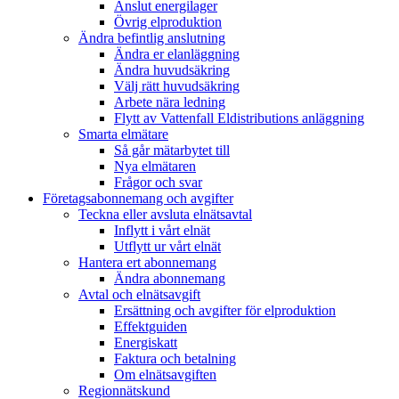
Anslut energilager
Övrig elproduktion
Ändra befintlig anslutning
Ändra er elanläggning
Ändra huvudsäkring
Välj rätt huvudsäkring
Arbete nära ledning
Flytt av Vattenfall Eldistributions anläggning
Smarta elmätare
Så går mätarbytet till
Nya elmätaren
Frågor och svar
Företagsabonnemang och avgifter
Teckna eller avsluta elnätsavtal
Inflytt i vårt elnät
Utflytt ur vårt elnät
Hantera ert abonnemang
Ändra abonnemang
Avtal och elnätsavgift
Ersättning och avgifter för elproduktion
Effektguiden
Energiskatt
Faktura och betalning
Om elnätsavgiften
Regionnätskund