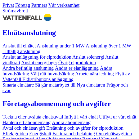
Privat
Företag
Partners
Vår verksamhet
Strömavbrott
Elnätsanslutning
Anslut till elnätet
Anslutning under 1 MW
Anslutning över 1 MW
Tillfällig anslutning
Anslut anläggning för elproduktion
Anslut solenergi
Anslut
vindkraft
Anslut energilager
Övrig elproduktion
Ändra befintlig anslutning
Ändra er elanläggning
Ändra
huvudsäkring
Välj rätt huvudsäkring
Arbete nära ledning
Flytt av
Vattenfall Eldistributions anläggning
Smarta elmätare
Så går mätarbytet till
Nya elmätaren
Frågor och
svar
Företagsabonnemang och avgifter
Teckna eller avsluta elnätsavtal
Inflytt i vårt elnät
Utflytt ur vårt elnät
Hantera ert abonnemang
Ändra abonnemang
Avtal och elnätsavgift
Ersättning och avgifter för elproduktion
Effektguiden
Energiskatt
Faktura och betalning
Om elnätsavgiften