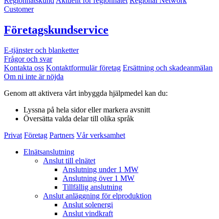
Regionnätskund
Aktuellt för regionnätet
Regional Network
Customer
Företagskundservice
E-tjänster och blanketter
Frågor och svar
Kontakta oss
Kontaktformulär företag
Ersättning och skadeanmälan
Om ni inte är nöjda
Genom att aktivera vårt inbyggda hjälpmedel kan du:
Lyssna
på hela sidor eller markera avsnitt
Översätta
valda delar till olika språk
Privat
Företag
Partners
Vår verksamhet
Elnätsanslutning
Anslut till elnätet
Anslutning under 1 MW
Anslutning över 1 MW
Tillfällig anslutning
Anslut anläggning för elproduktion
Anslut solenergi
Anslut vindkraft