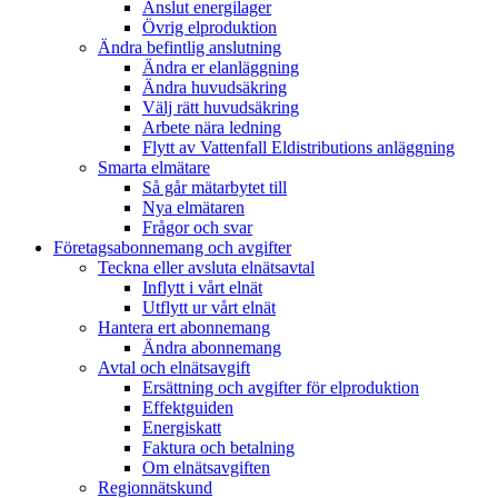
Anslut energilager
Övrig elproduktion
Ändra befintlig anslutning
Ändra er elanläggning
Ändra huvudsäkring
Välj rätt huvudsäkring
Arbete nära ledning
Flytt av Vattenfall Eldistributions anläggning
Smarta elmätare
Så går mätarbytet till
Nya elmätaren
Frågor och svar
Företagsabonnemang och avgifter
Teckna eller avsluta elnätsavtal
Inflytt i vårt elnät
Utflytt ur vårt elnät
Hantera ert abonnemang
Ändra abonnemang
Avtal och elnätsavgift
Ersättning och avgifter för elproduktion
Effektguiden
Energiskatt
Faktura och betalning
Om elnätsavgiften
Regionnätskund