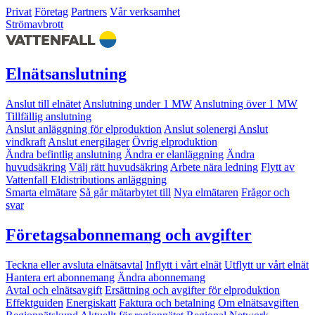
Privat
Företag
Partners
Vår verksamhet
Strömavbrott
Elnätsanslutning
Anslut till elnätet
Anslutning under 1 MW
Anslutning över 1 MW
Tillfällig anslutning
Anslut anläggning för elproduktion
Anslut solenergi
Anslut
vindkraft
Anslut energilager
Övrig elproduktion
Ändra befintlig anslutning
Ändra er elanläggning
Ändra
huvudsäkring
Välj rätt huvudsäkring
Arbete nära ledning
Flytt av
Vattenfall Eldistributions anläggning
Smarta elmätare
Så går mätarbytet till
Nya elmätaren
Frågor och
svar
Företagsabonnemang och avgifter
Teckna eller avsluta elnätsavtal
Inflytt i vårt elnät
Utflytt ur vårt elnät
Hantera ert abonnemang
Ändra abonnemang
Avtal och elnätsavgift
Ersättning och avgifter för elproduktion
Effektguiden
Energiskatt
Faktura och betalning
Om elnätsavgiften