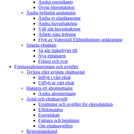
Anslut energilager
Övrig elproduktion
Ändra befintlig anslutning
Ändra er elanläggning
Ändra huvudsäkring
Välj rätt huvudsäkring
Arbete nära ledning
Flytt av Vattenfall Eldistributions anläggning
Smarta elmätare
Så går mätarbytet till
Nya elmätaren
Frågor och svar
Företagsabonnemang och avgifter
Teckna eller avsluta elnätsavtal
Inflytt i vårt elnät
Utflytt ur vårt elnät
Hantera ert abonnemang
Ändra abonnemang
Avtal och elnätsavgift
Ersättning och avgifter för elproduktion
Effektguiden
Energiskatt
Faktura och betalning
Om elnätsavgiften
Regionnätskund