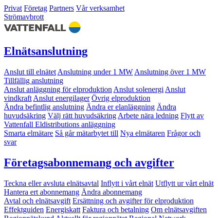
Privat
Företag
Partners
Vår verksamhet
Strömavbrott
Elnätsanslutning
Anslut till elnätet
Anslutning under 1 MW
Anslutning över 1 MW
Tillfällig anslutning
Anslut anläggning för elproduktion
Anslut solenergi
Anslut
vindkraft
Anslut energilager
Övrig elproduktion
Ändra befintlig anslutning
Ändra er elanläggning
Ändra
huvudsäkring
Välj rätt huvudsäkring
Arbete nära ledning
Flytt av
Vattenfall Eldistributions anläggning
Smarta elmätare
Så går mätarbytet till
Nya elmätaren
Frågor och
svar
Företagsabonnemang och avgifter
Teckna eller avsluta elnätsavtal
Inflytt i vårt elnät
Utflytt ur vårt elnät
Hantera ert abonnemang
Ändra abonnemang
Avtal och elnätsavgift
Ersättning och avgifter för elproduktion
Effektguiden
Energiskatt
Faktura och betalning
Om elnätsavgiften