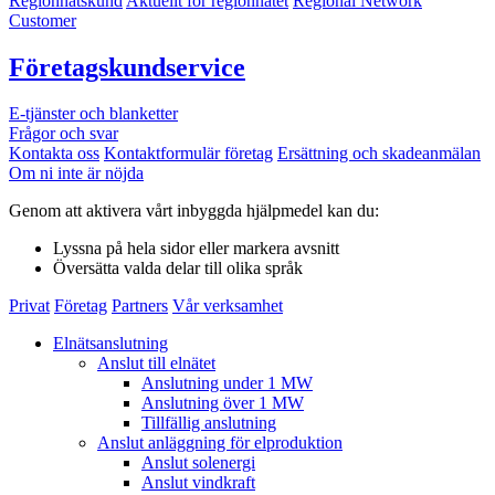
Regionnätskund
Aktuellt för regionnätet
Regional Network
Customer
Företagskundservice
E-tjänster och blanketter
Frågor och svar
Kontakta oss
Kontaktformulär företag
Ersättning och skadeanmälan
Om ni inte är nöjda
Genom att aktivera vårt inbyggda hjälpmedel kan du:
Lyssna
på hela sidor eller markera avsnitt
Översätta
valda delar till olika språk
Privat
Företag
Partners
Vår verksamhet
Elnätsanslutning
Anslut till elnätet
Anslutning under 1 MW
Anslutning över 1 MW
Tillfällig anslutning
Anslut anläggning för elproduktion
Anslut solenergi
Anslut vindkraft