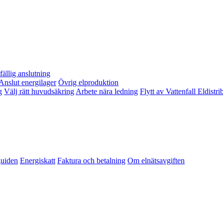
lfällig anslutning
Anslut energilager
Övrig elproduktion
g
Välj rätt huvudsäkring
Arbete nära ledning
Flytt av Vattenfall Eldistr
guiden
Energiskatt
Faktura och betalning
Om elnätsavgiften