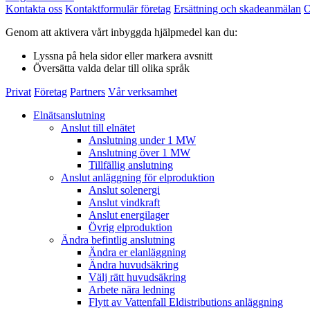
Kontakta oss
Kontaktformulär företag
Ersättning och skadeanmälan
O
Genom att aktivera vårt inbyggda hjälpmedel kan du:
Lyssna
på hela sidor eller markera avsnitt
Översätta
valda delar till olika språk
Privat
Företag
Partners
Vår verksamhet
Elnätsanslutning
Anslut till elnätet
Anslutning under 1 MW
Anslutning över 1 MW
Tillfällig anslutning
Anslut anläggning för elproduktion
Anslut solenergi
Anslut vindkraft
Anslut energilager
Övrig elproduktion
Ändra befintlig anslutning
Ändra er elanläggning
Ändra huvudsäkring
Välj rätt huvudsäkring
Arbete nära ledning
Flytt av Vattenfall Eldistributions anläggning