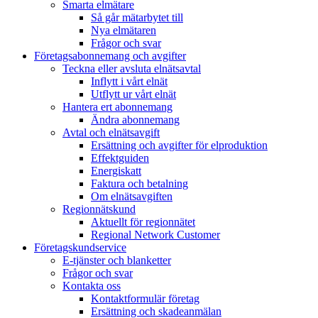
Smarta elmätare
Så går mätarbytet till
Nya elmätaren
Frågor och svar
Företagsabonnemang och avgifter
Teckna eller avsluta elnätsavtal
Inflytt i vårt elnät
Utflytt ur vårt elnät
Hantera ert abonnemang
Ändra abonnemang
Avtal och elnätsavgift
Ersättning och avgifter för elproduktion
Effektguiden
Energiskatt
Faktura och betalning
Om elnätsavgiften
Regionnätskund
Aktuellt för regionnätet
Regional Network Customer
Företagskundservice
E-tjänster och blanketter
Frågor och svar
Kontakta oss
Kontaktformulär företag
Ersättning och skadeanmälan