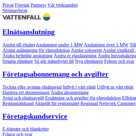
Privat
Företag
Partners
Vår verksamhet
Strömavbrott
Elnätsanslutning
Anslut till elnätet
Anslutning under 1 MW
Anslutning över 1 MW
Til
Anslut anläggning för elproduktion
Anslut solenergi
Anslut vindkraft
Ändra befintlig anslutning
Ändra er elanläggning
Ändra huvudsäkrin
Smarta elmätare
Så går mätarbytet till
Nya elmätaren
Frågor och svar
Företagsabonnemang och avgifter
Teckna eller avsluta elnätsavtal
Inflytt i vårt elnät
Utflytt ur vårt elnät
Hantera ert abonnemang
Ändra abonnemang
Avtal och elnätsavgift
Ersättning och avgifter för elproduktion
Effekt
Regionnätskund
Aktuellt för regionnätet
Regional Network Customer
Företagskundservice
E-tjänster och blanketter
Frågor och svar