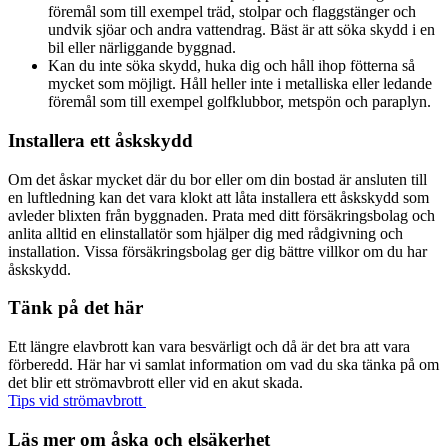
föremål som till exempel träd, stolpar och flaggstänger och
undvik sjöar och andra vattendrag. Bäst är att söka skydd i en
bil eller närliggande byggnad.
Kan du inte söka skydd, huka dig och håll ihop fötterna så
mycket som möjligt. Håll heller inte i metalliska eller ledande
föremål som till exempel golfklubbor, metspön och paraplyn.
Installera ett åskskydd
Om det åskar mycket där du bor eller om din bostad är ansluten till
en luftledning kan det vara klokt att låta installera ett åskskydd som
avleder blixten från byggnaden. Prata med ditt försäkringsbolag och
anlita alltid en elinstallatör som hjälper dig med rådgivning och
installation. Vissa försäkringsbolag ger dig bättre villkor om du har
åskskydd.
Tänk på det här
Ett längre elavbrott kan vara besvärligt och då är det bra att vara
förberedd. Här har vi samlat information om vad du ska tänka på om
det blir ett strömavbrott eller vid en akut skada.
Tips vid strömavbrott
Läs mer om åska och elsäkerhet