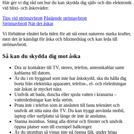
Här ger vi dig råd om hur du kan skydda dig själv och din elektronik
vid blixt- och åskoväder.
Tips vid strömavbrott
Pågående strömavbrott
Strömavbrott
När det åskar
Vi förbättrar elnätet hela tiden för att stå emot naturens starka krafter,
men det är känsligt för åska och blixtnedslag och kan leda till
strömavbrott.
Så kan du skydda dig mot åska
Dra ur kontakter till TV, stereo, telefon, antennkablar samt
kablarna till datorn.
Är du i en byggnad som inte har åskskydd, ska du hålla dig
borta från elektriska apparater, telefon-, el- och rörledningar
när åskan är mycket nära.
Undvik att bada, duscha eller spola vatten i kranarna –
vattenledningar kan leda ström.
Prata inte i telefon som är ansluten till fasta telenätet och
undvik att sitta nära din TV. Du kan tryggt använda mobil,
laptop eller surfplatta så länge de inte är anslutna.
Stanna inomhus. Stäng alla dörrar och fönster och undvik
öppna platser som till exempel balkonger.
Är du utomhus så vistas inte på öppna fält, under höga