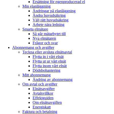
Ersättning för egenproducerad el
Min elanläggning
Ändringar på elanläggning
Ändra huvudsäkring
Välj rätt huvudsäkring
Arbete nära ledning
Smarta elmätare
Så går mätarbytet till
Nya elmätaren
Frågor och svar
Abonnemang och avgifter
Teckna eller avsluta elnätsavtal
Flytta in i vårt elnät
Flytta ut ur vårt elnät
Flytta inom vårt elnät
Dödsbohantering
Mitt abonnemang
Ändring av abonnemang
Om avtal och avgifter
Elnätsavgifter
Avtalsvillkor
Effektguiden
Om elnätsavgiften
Energiskatt
Faktura och betalning