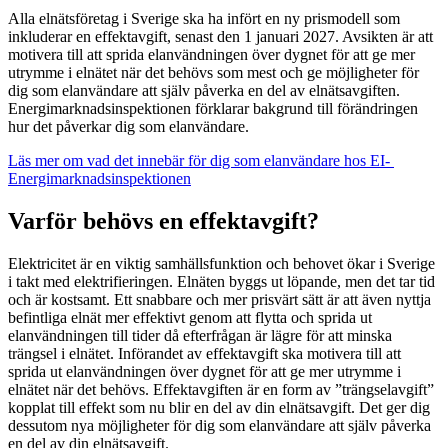
Alla elnätsföretag i Sverige ska ha infört en ny prismodell som
inkluderar en effektavgift, senast den 1 januari 2027. Avsikten är att
motivera till att sprida elanvändningen över dygnet för att ge mer
utrymme i elnätet när det behövs som mest och ge möjligheter för
dig som elanvändare att själv påverka en del av elnätsavgiften.
Energimarknadsinspektionen förklarar bakgrund till förändringen
hur det påverkar dig som elanvändare.
Läs mer om vad det innebär för dig som elanvändare hos EI-
Energimarknadsinspektionen
Varför behövs en effektavgift?
Elektricitet är en viktig samhällsfunktion och behovet ökar i Sverige
i takt med elektrifieringen. Elnäten byggs ut löpande, men det tar tid
och är kostsamt. Ett snabbare och mer prisvärt sätt är att även nyttja
befintliga elnät mer effektivt genom att flytta och sprida ut
elanvändningen till tider då efterfrågan är lägre för att minska
trängsel i elnätet. Införandet av effektavgift ska motivera till att
sprida ut elanvändningen över dygnet för att ge mer utrymme i
elnätet när det behövs. Effektavgiften är en form av ”trängselavgift”
kopplat till effekt som nu blir en del av din elnätsavgift. Det ger dig
dessutom nya möjligheter för dig som elanvändare att själv påverka
en del av din elnätsavgift.