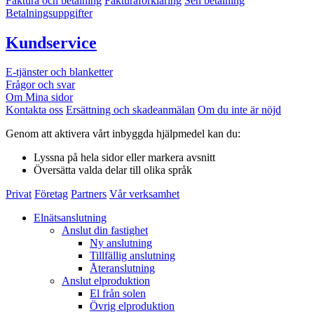
Faktura och betalning
Fakturaförklaring
Sen betalning
Betalningsuppgifter
Kundservice
E-tjänster och blanketter
Frågor och svar
Om Mina sidor
Kontakta oss
Ersättning och skadeanmälan
Om du inte är nöjd
Genom att aktivera vårt inbyggda hjälpmedel kan du:
Lyssna
på hela sidor eller markera avsnitt
Översätta
valda delar till olika språk
Privat
Företag
Partners
Vår verksamhet
Elnätsanslutning
Anslut din fastighet
Ny anslutning
Tillfällig anslutning
Återanslutning
Anslut elproduktion
El från solen
Övrig elproduktion