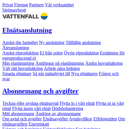
Privat
Företag
Partners
Vår verksamhet
Strömavbrott
Elnätsanslutning
Anslut din fastighet
Ny anslutning
Tillfällig anslutning
Återanslutning
Anslut elproduktion
El från solen
Övrig elproduktion
Ersättning för
egenproducerad el
Min elanläggning
Ändringar på elanläggning
Ändra huvudsäkring
Välj rätt huvudsäkring
Arbete nära ledning
Smarta elmätare
Så går mätarbytet till
Nya elmätaren
Frågor och
svar
Abonnemang och avgifter
Teckna eller avsluta elnätsavtal
Flytta in i vårt elnät
Flytta ut ur vårt
elnät
Flytta inom vårt elnät
Dödsbohantering
Mitt abonnemang
Ändring av abonnemang
Om avtal och avgifter
Elnätsavgifter
Avtalsvillkor
Effektguiden
Om
elnätsavgiften
Energiskatt