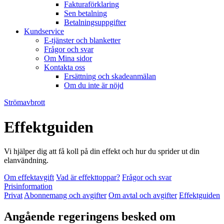
Fakturaförklaring
Sen betalning
Betalningsuppgifter
Kundservice
E-tjänster och blanketter
Frågor och svar
Om Mina sidor
Kontakta oss
Ersättning och skadeanmälan
Om du inte är nöjd
Strömavbrott
Effektguiden
Vi hjälper dig att få koll på din effekt och hur du sprider ut din
elanvändning.
Om effektavgift
Vad är effekttoppar?
Frågor och svar
Prisinformation
Privat
Abonnemang och avgifter
Om avtal och avgifter
Effektguiden
Angående regeringens besked om