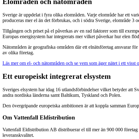
Elområden och nätområden
Sverige är uppdelat i fyra olika elområden. Varje elområde har ett vari
produceras mer el än det förbrukas, och i södra Sverige, elområde 3 oc
Tillgången och priset på el påverkas av en rad faktorer som till exemp
Europas energisystem har integrerats mer vilket påverkar hur elen f
Nätområden är geografiska områden där ett elnätsföretag ansvarar för d
av olika företag.
Läs mer om el- och nätområden och se vem som äger nätet i ett visst 
Ett europeiskt integrerat elsystem
Sveriges elsystem har idag 16 utlandsförbindelser vilket betyder att 
andra nordiska länderna samt Baltikum, Tyskland och Polen.
Den övergripande europeiska ambitionen är att koppla samman Europa
Om Vattenfall Eldistribution
Vattenfall Eldistribution AB distribuerar el till mer än 900 000 föret
leveranskvalitet.