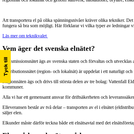
Att transportera el på olika spänningsnivåer kräver olika tekniker. Det 
fungera så bra som möjligt. Här förklarar vi vilka typer av ledningar v
Läs mer om teknikvalet
Vem äger det svenska elnätet?
Transmissionsnätet ägs av svenska staten och förvaltas och utvecklas
Distributionsnätet (region- och lokalnät) är uppdelat i ett naturligt o
Regionnäten ägs och drivs till största delen av tre bolag: Vattenfall E
kommuner.
Alla vi har ett gemensamt ansvar för driftsäkerheten och leveranssäker
Elleveransen består av två delar – transporten av el i elnätet (eldistr
säljer elen.
Elkunder måste därför teckna både ett elnätsavtal med det elnätsföreta