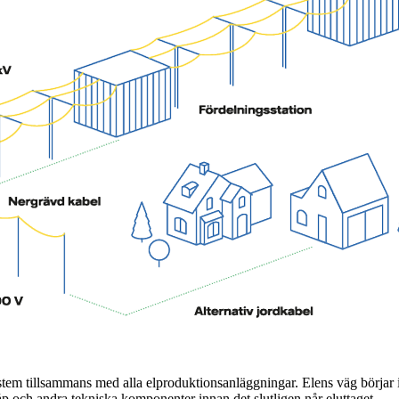
ystem tillsammans med alla elproduktionsanläggningar. Elens väg börjar i
kåp och andra tekniska komponenter innan det slutligen når eluttaget.