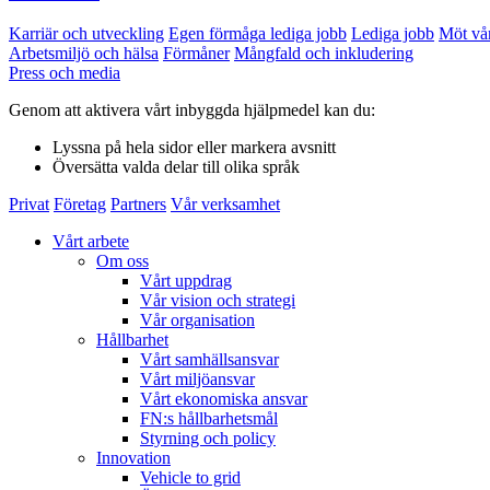
Karriär och utveckling
Egen förmåga lediga jobb
Lediga jobb
Möt vå
Arbetsmiljö och hälsa
Förmåner
Mångfald och inkludering
Press och media
Genom att aktivera vårt inbyggda hjälpmedel kan du:
Lyssna
på hela sidor eller markera avsnitt
Översätta
valda delar till olika språk
Privat
Företag
Partners
Vår verksamhet
Vårt arbete
Om oss
Vårt uppdrag
Vår vision och strategi
Vår organisation
Hållbarhet
Vårt samhällsansvar
Vårt miljöansvar
Vårt ekonomiska ansvar
FN:s hållbarhetsmål
Styrning och policy
Innovation
Vehicle to grid