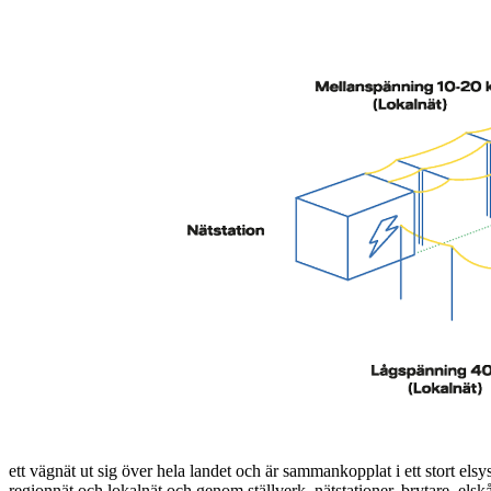
ett vägnät ut sig över hela landet och är sammankopplat i ett stort els
regionnät och lokalnät och genom ställverk, nätstationer, brytare, els