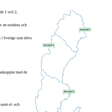
åde 1 och 2,
av att nordens och
 i Sverige som drivs
mmankopplat med de
 samt el- och