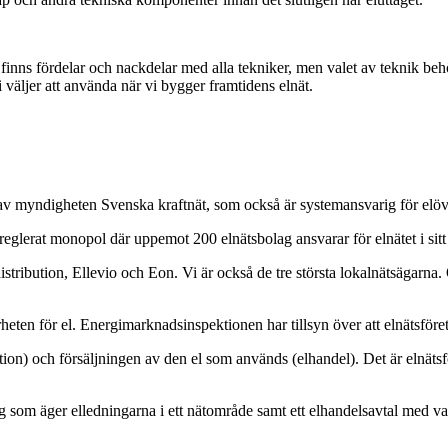
finns fördelar och nackdelar med alla tekniker, men valet av teknik behöve
i väljer att använda när vi bygger framtidens elnät.
 av myndigheten Svenska kraftnät, som också är systemansvarig för elö
ch reglerat monopol där uppemot 200 elnätsbolag ansvarar för elnätet i si
ldistribution, Ellevio och Eon. Vi är också de tre största lokalnätsägarn
heten för el. Energimarknadsinspektionen har tillsyn över att elnätsföre
ibution) och försäljningen av den el som används (elhandel). Det är elnät
g som äger elledningarna i ett nätområde samt ett elhandelsavtal med val