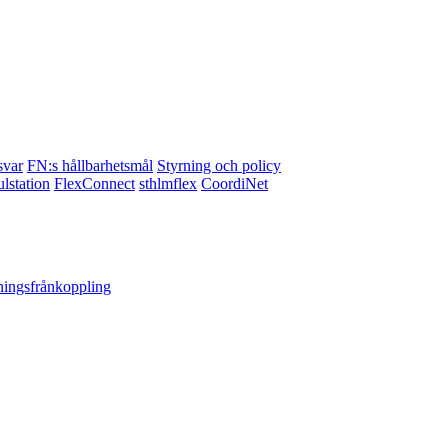
svar
FN:s hållbarhetsmål
Styrning och policy
lstation
FlexConnect
sthlmflex
CoordiNet
ningsfrånkoppling