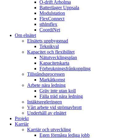
Ö-drift Arholma
Batterilager Uppsala
Modulstation
FlexConnect
sthlmflex
CoordiNet
Om elnätet
Elnätets uppbyggnad
Teknikval
Kapacitet och flexibilitet
Nätutvecklingsplan
Kapacitetskarta
Förbrukningsfrånkoppling
Tillståndsprocessen
Markåtkomst
Arbete nära ledning
Gräv inte utan koll
Fälla träd nära ledning
Intäktsregleringen
Vårt arbete vid strömavbrott
Underhåll av elnätet
Projekt
Karriär
Karriär och utveckling
Egen förmåga lediga jobb