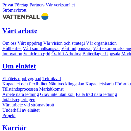
Privat
Företag
Partners
Vår verksamhet
Strömavbrott
Vårt arbete
Om oss
Vårt uppdrag
Vår vision och strategi
Vår organisation
Hållbarhet
Vårt samhällsansvar
Vårt miljöansvar
Vårt ekonomiska an
Innovation
Vehicle to grid
Ö-drift Arholma
Batterilager Uppsala
Modu
Om elnätet
Elnätets uppbyggnad
Teknikval
Kapacitet och flexibilitet
Nätutvecklingsplan
Kapacitetskarta
Förbruk
Tillståndsprocessen
Markåtkomst
Arbete nära ledning
Gräv inte utan koll
Fälla träd nära ledning
Intäktsregleringen
Vårt arbete vid strömavbrott
Underhåll av elnätet
Projekt
Karriär