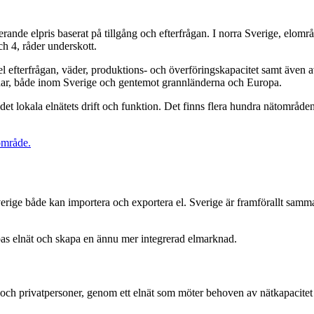
erande elpris baserat på tillgång och efterfrågan. I norra Sverige, elomr
h 4, råder underskott.
el efterfrågan, väder, produktions- och överföringskapacitet samt även 
lödar, både inom Sverige och gentemot grannländerna och Europa.
et lokala elnätets drift och funktion.
Det finns flera hundra nätområden
område.
Sverige både kan importera och exportera el. Sverige är framförallt sa
s elnät och skapa en ännu mer integrerad elmarknad.
ag och privatpersoner, genom ett elnät som möter behoven av nätkapacitet