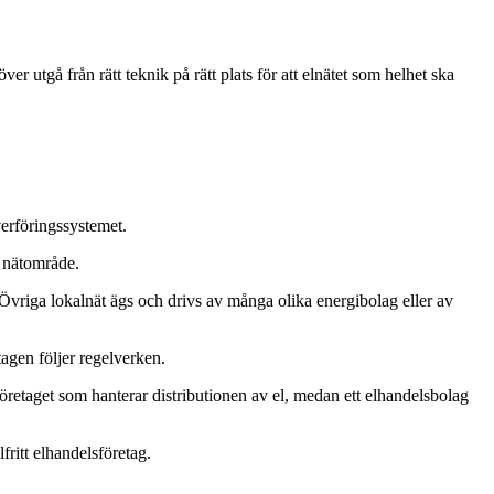
r utgå från rätt teknik på rätt plats för att elnätet som helhet ska
verföringssystemet.
tt nätområde.
a. Övriga lokalnät ägs och drivs av många olika energibolag eller av
tagen följer regelverken.
sföretaget som hanterar distributionen av el, medan ett elhandelsbolag
fritt elhandelsföretag.