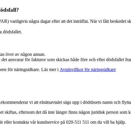
ödsfall?
AR) vanligtvis några dagar efter att det inträffat. När vi fått beskedet 
a dödsfallet.
er tas över av någon annan.
det ansvarar för fakturor som skickas både före och efter dödsfallet fram t
ren för näringsidkare. Läs mer i
Avtalsvillkor för näringsidkare
ekommenderar vi att elnätsavtalet sägs upp i dödsboets namn och flyttas 
 skiftas, eftersom det då inte längre finns någon juridisk person som ka
ulär eller kontakta vår kundservice på 020-511 511 om du vill ha hjälp.