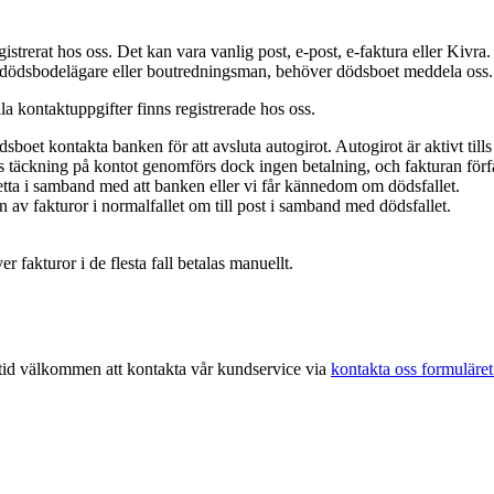
istrerat hos oss. Det kan vara vanlig post, e-post, e-faktura eller Kivra.
 en dödsbodelägare eller boutredningsman, behöver dödsboet meddela oss.
ella kontaktuppgifter finns registrerade hos oss.
sboet kontakta banken för att avsluta autogirot. Autogirot är aktivt til
as täckning på kontot genomförs dock ingen betalning, och fakturan förfal
etta i samband med att banken eller vi får kännedom om dödsfallet.
nen av fakturor i normalfallet om till post i samband med dödsfallet.
r fakturor i de flesta fall betalas manuellt.
lltid välkommen att kontakta vår kundservice via
kontakta oss formuläre