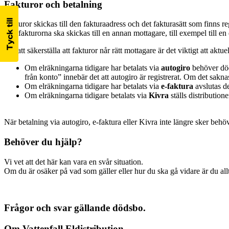
Fakturor och betalning
Fakturor skickas till den fakturaadress och det fakturasätt som finns reg
Om fakturorna ska skickas till en annan mottagare, till exempel till
För att säkerställa att fakturor når rätt mottagare är det viktigt att aktu
Om elräkningarna tidigare har betalats via
autogiro
behöver död
från konto” innebär det att autogiro är registrerat. Om det sakn
Om elräkningarna tidigare har betalats via
e‑faktura
avslutas d
Om elräkningarna tidigare betalats via
Kivra
ställs distributio
När betalning via autogiro, e-faktura eller Kivra inte längre sker behöve
Behöver du hjälp?
Vi vet att det här kan vara en svår situation.
Om du är osäker på vad som gäller eller hur du ska gå vidare är du a
Frågor och svar gällande dödsbo.
Om Vattenfall Eldistribution