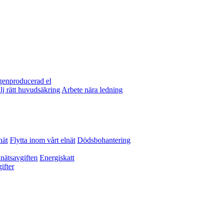
egenproducerad el
lj rätt huvudsäkring
Arbete nära ledning
nät
Flytta inom vårt elnät
Dödsbohantering
nätsavgiften
Energiskatt
ifter