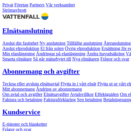
Privat
Företag
Partners
Vår verksamhet
Strömavbrott
Elnätsanslutning
Anslut din fastighet
Ny anslutning
Tillfällig anslutning
Återanslutning
Anslut elproduktion
El från solen
Övrig elproduktion
Ersättning för 
Min elanläggning
Ändringar på elanläggning
Ändra huvudsäkring
Vä
Smarta elmätare
Så går mätarbytet till
Nya elmätaren
Frågor och svar
Abonnemang och avgifter
Teckna eller avsluta elnätsavtal
Flytta in i vårt elnät
Flytta ut ur vårt el
Mitt abonnemang
Ändring av abonnemang
Om avtal och avgifter
Elnätsavgifter
Avtalsvillkor
Effektguiden
Om el
Faktura och betalning
Fakturaförklaring
Sen betalning
Betalningsuppg
Kundservice
E-tjänster och blanketter
Frågor och svar