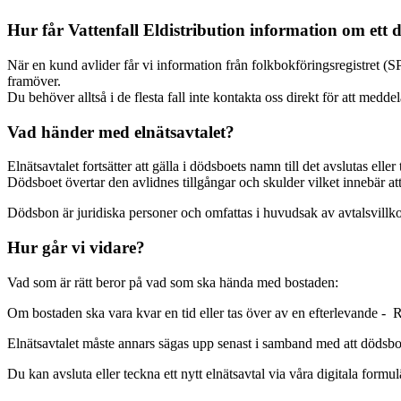
Hur får Vattenfall Eldistribution information om ett d
När en kund avlider får vi information från folkbokföringsregistret (SP
framöver.
Du behöver alltså i de flesta fall inte kontakta oss direkt för att meddel
Vad händer med elnätsavtalet?
Elnätsavtalet fortsätter att gälla i dödsboets namn till det avslutas ell
Dödsboet övertar den avlidnes tillgångar och skulder vilket innebär att 
Dödsbon är juridiska personer och omfattas i huvudsak av avtalsvillko
Hur går vi vidare?
Vad som är rätt beror på vad som ska hända med bostaden:
Om bostaden ska vara kvar en tid eller tas över av en efterlevande - R
Elnätsavtalet måste annars sägas upp senast i samband med att dödsboet
Du kan avsluta eller teckna ett nytt elnätsavtal via våra digitala form