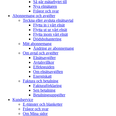
Så går mätarbytet till
Nya elmätaren
Frågor och svar
Abonnemang och avgifter
Teckna eller avsluta elnätsavtal
Flytta in i vårt elnät
Flytta ut ur vårt elnät
Flytta inom vårt elnät
Dödsbohantering
Mitt abonnemang
Ändring av abonnemang
Om avtal och avgifter
Elnätsavgifter
Avtalsvillkor
Effektguiden
Om elnätsavgiften
Energiskatt
Faktura och betalning
Fakturaförklaring
Sen betalning
Betalningsuppgifter
Kundservice
E-tjänster och blanketter
Frågor och svar
Om Mina sidor