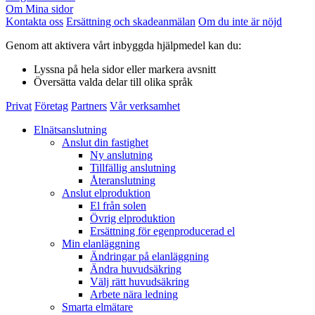
Om Mina sidor
Kontakta oss
Ersättning och skadeanmälan
Om du inte är nöjd
Genom att aktivera vårt inbyggda hjälpmedel kan du:
Lyssna
på hela sidor eller markera avsnitt
Översätta
valda delar till olika språk
Privat
Företag
Partners
Vår verksamhet
Elnätsanslutning
Anslut din fastighet
Ny anslutning
Tillfällig anslutning
Återanslutning
Anslut elproduktion
El från solen
Övrig elproduktion
Ersättning för egenproducerad el
Min elanläggning
Ändringar på elanläggning
Ändra huvudsäkring
Välj rätt huvudsäkring
Arbete nära ledning
Smarta elmätare