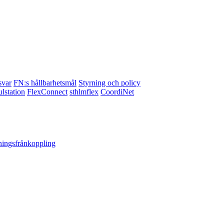
svar
FN:s hållbarhetsmål
Styrning och policy
lstation
FlexConnect
sthlmflex
CoordiNet
ningsfrånkoppling