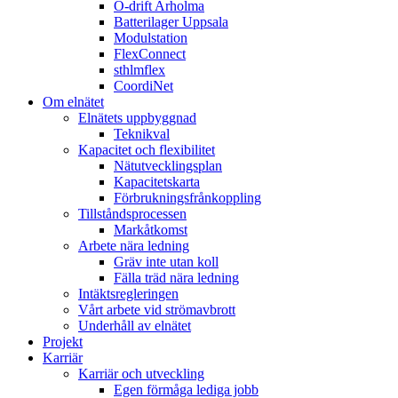
Ö-drift Arholma
Batterilager Uppsala
Modulstation
FlexConnect
sthlmflex
CoordiNet
Om elnätet
Elnätets uppbyggnad
Teknikval
Kapacitet och flexibilitet
Nätutvecklingsplan
Kapacitetskarta
Förbrukningsfrånkoppling
Tillståndsprocessen
Markåtkomst
Arbete nära ledning
Gräv inte utan koll
Fälla träd nära ledning
Intäktsregleringen
Vårt arbete vid strömavbrott
Underhåll av elnätet
Projekt
Karriär
Karriär och utveckling
Egen förmåga lediga jobb