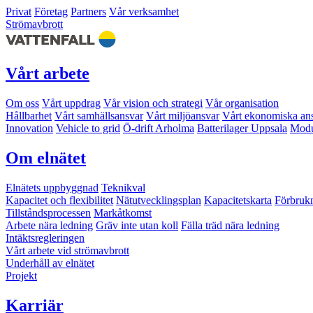
Privat
Företag
Partners
Vår verksamhet
Strömavbrott
Vårt arbete
Om oss
Vårt uppdrag
Vår vision och strategi
Vår organisation
Hållbarhet
Vårt samhällsansvar
Vårt miljöansvar
Vårt ekonomiska an
Innovation
Vehicle to grid
Ö-drift Arholma
Batterilager Uppsala
Modu
Om elnätet
Elnätets uppbyggnad
Teknikval
Kapacitet och flexibilitet
Nätutvecklingsplan
Kapacitetskarta
Förbruk
Tillståndsprocessen
Markåtkomst
Arbete nära ledning
Gräv inte utan koll
Fälla träd nära ledning
Intäktsregleringen
Vårt arbete vid strömavbrott
Underhåll av elnätet
Projekt
Karriär