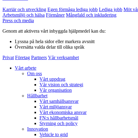
Karriär och utveckling
Egen förmåga lediga jobb
Lediga jobb
Möt vå
Arbetsmiljö och hälsa
Förmåner
Mångfald och inkludering
Press och media
Genom att aktivera vårt inbyggda hjälpmedel kan du:
Lyssna
på hela sidor eller markera avsnitt
Översätta
valda delar till olika språk
Privat
Företag
Partners
Vår verksamhet
Vårt arbete
Om oss
Vårt uppdrag
Vår vision och strategi
Vår organisation
Hållbarhet
Vårt samhällsansvar
Vårt miljöansvar
Vårt ekonomiska ansvar
FN:s hållbarhetsmål
Styrning och policy
Innovation
Vehicle to grid