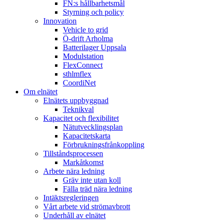
FN:s hållbarhetsmål
Styrning och policy
Innovation
Vehicle to grid
Ö-drift Arholma
Batterilager Uppsala
Modulstation
FlexConnect
sthlmflex
CoordiNet
Om elnätet
Elnätets uppbyggnad
Teknikval
Kapacitet och flexibilitet
Nätutvecklingsplan
Kapacitetskarta
Förbrukningsfrånkoppling
Tillståndsprocessen
Markåtkomst
Arbete nära ledning
Gräv inte utan koll
Fälla träd nära ledning
Intäktsregleringen
Vårt arbete vid strömavbrott
Underhåll av elnätet