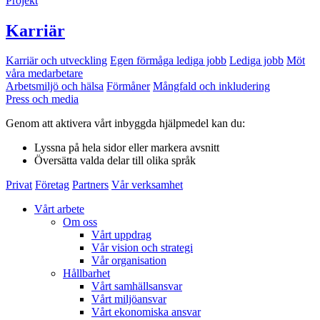
Projekt
Karriär
Karriär och utveckling
Egen förmåga lediga jobb
Lediga jobb
Möt
våra medarbetare
Arbetsmiljö och hälsa
Förmåner
Mångfald och inkludering
Press och media
Genom att aktivera vårt inbyggda hjälpmedel kan du:
Lyssna
på hela sidor eller markera avsnitt
Översätta
valda delar till olika språk
Privat
Företag
Partners
Vår verksamhet
Vårt arbete
Om oss
Vårt uppdrag
Vår vision och strategi
Vår organisation
Hållbarhet
Vårt samhällsansvar
Vårt miljöansvar
Vårt ekonomiska ansvar