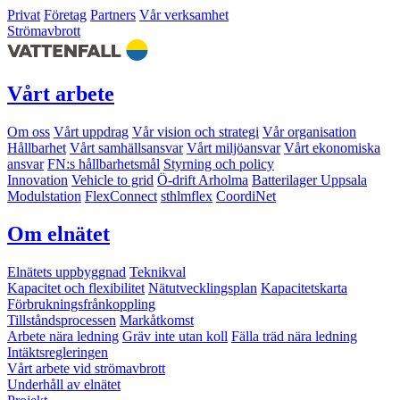
Privat
Företag
Partners
Vår verksamhet
Strömavbrott
Vårt arbete
Om oss
Vårt uppdrag
Vår vision och strategi
Vår organisation
Hållbarhet
Vårt samhällsansvar
Vårt miljöansvar
Vårt ekonomiska
ansvar
FN:s hållbarhetsmål
Styrning och policy
Innovation
Vehicle to grid
Ö-drift Arholma
Batterilager Uppsala
Modulstation
FlexConnect
sthlmflex
CoordiNet
Om elnätet
Elnätets uppbyggnad
Teknikval
Kapacitet och flexibilitet
Nätutvecklingsplan
Kapacitetskarta
Förbrukningsfrånkoppling
Tillståndsprocessen
Markåtkomst
Arbete nära ledning
Gräv inte utan koll
Fälla träd nära ledning
Intäktsregleringen
Vårt arbete vid strömavbrott
Underhåll av elnätet