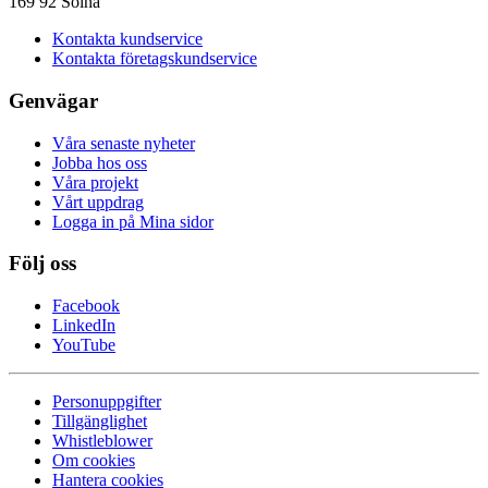
169 92 Solna
Kontakta kundservice
Kontakta företagskundservice
Genvägar
Våra senaste nyheter
Jobba hos oss
Våra projekt
Vårt uppdrag
Logga in på Mina sidor
Följ oss
Facebook
LinkedIn
YouTube
Personuppgifter
Tillgänglighet
Whistleblower
Om cookies
Hantera cookies