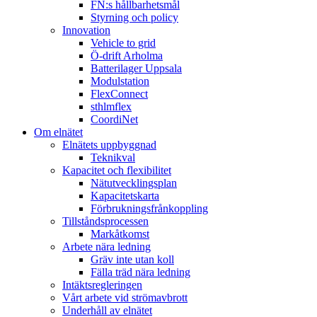
FN:s hållbarhetsmål
Styrning och policy
Innovation
Vehicle to grid
Ö-drift Arholma
Batterilager Uppsala
Modulstation
FlexConnect
sthlmflex
CoordiNet
Om elnätet
Elnätets uppbyggnad
Teknikval
Kapacitet och flexibilitet
Nätutvecklingsplan
Kapacitetskarta
Förbrukningsfrånkoppling
Tillståndsprocessen
Markåtkomst
Arbete nära ledning
Gräv inte utan koll
Fälla träd nära ledning
Intäktsregleringen
Vårt arbete vid strömavbrott
Underhåll av elnätet