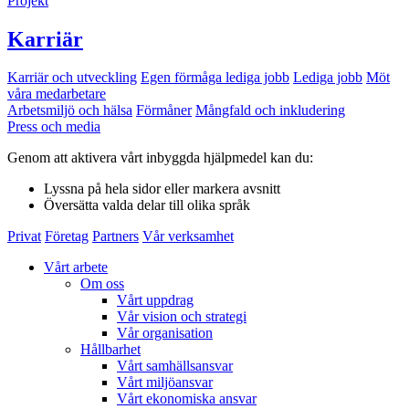
Projekt
Karriär
Karriär och utveckling
Egen förmåga lediga jobb
Lediga jobb
Möt
våra medarbetare
Arbetsmiljö och hälsa
Förmåner
Mångfald och inkludering
Press och media
Genom att aktivera vårt inbyggda hjälpmedel kan du:
Lyssna
på hela sidor eller markera avsnitt
Översätta
valda delar till olika språk
Privat
Företag
Partners
Vår verksamhet
Vårt arbete
Om oss
Vårt uppdrag
Vår vision och strategi
Vår organisation
Hållbarhet
Vårt samhällsansvar
Vårt miljöansvar
Vårt ekonomiska ansvar