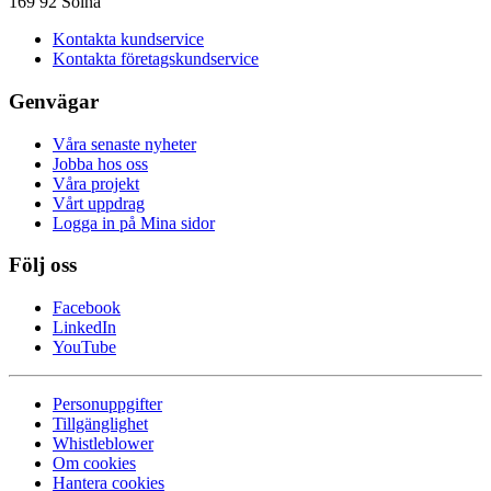
169 92 Solna
Kontakta kundservice
Kontakta företagskundservice
Genvägar
Våra senaste nyheter
Jobba hos oss
Våra projekt
Vårt uppdrag
Logga in på Mina sidor
Följ oss
Facebook
LinkedIn
YouTube
Personuppgifter
Tillgänglighet
Whistleblower
Om cookies
Hantera cookies