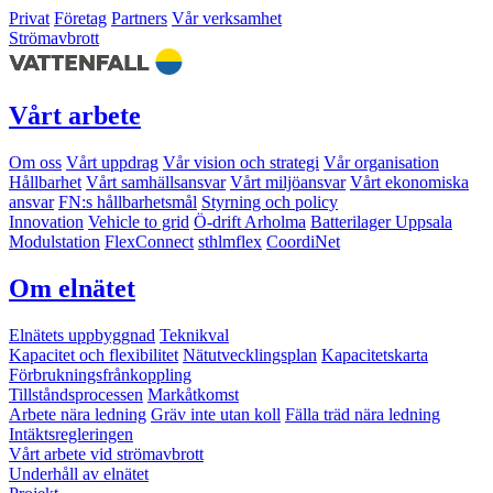
Privat
Företag
Partners
Vår verksamhet
Strömavbrott
Vårt arbete
Om oss
Vårt uppdrag
Vår vision och strategi
Vår organisation
Hållbarhet
Vårt samhällsansvar
Vårt miljöansvar
Vårt ekonomiska
ansvar
FN:s hållbarhetsmål
Styrning och policy
Innovation
Vehicle to grid
Ö-drift Arholma
Batterilager Uppsala
Modulstation
FlexConnect
sthlmflex
CoordiNet
Om elnätet
Elnätets uppbyggnad
Teknikval
Kapacitet och flexibilitet
Nätutvecklingsplan
Kapacitetskarta
Förbrukningsfrånkoppling
Tillståndsprocessen
Markåtkomst
Arbete nära ledning
Gräv inte utan koll
Fälla träd nära ledning
Intäktsregleringen
Vårt arbete vid strömavbrott
Underhåll av elnätet