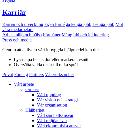
Projekt
Karriär
Karriär och utveckling
Egen förmåga lediga jobb
Lediga jobb
Möt
våra medarbetare
Arbetsmiljö och hälsa
Förmåner
Mångfald och inkludering
Press och media
Genom att aktivera vårt inbyggda hjälpmedel kan du:
Lyssna
på hela sidor eller markera avsnitt
Översätta
valda delar till olika språk
Privat
Företag
Partners
Vår verksamhet
Vårt arbete
Om oss
Vårt uppdrag
Vår vision och strategi
Vår organisation
Hållbarhet
Vårt samhällsansvar
Vårt miljöansvar
Vårt ekonomiska ansvar