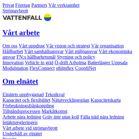
Privat
Företag
Partners
Vår verksamhet
Strömavbrott
Vårt arbete
Om oss
Vårt uppdrag
Vår vision och strategi
Vår organisation
Hållbarhet
Vårt samhällsansvar
Vårt miljöansvar
Vårt ekonomiska
ansvar
FN:s hållbarhetsmål
Styrning och policy
Innovation
Vehicle to grid
Ö-drift Arholma
Batterilager Uppsala
Modulstation
FlexConnect
sthlmflex
CoordiNet
Om elnätet
Elnätets uppbyggnad
Teknikval
Kapacitet och flexibilitet
Nätutvecklingsplan
Kapacitetskarta
Förbrukningsfrånkoppling
Tillståndsprocessen
Markåtkomst
Arbete nära ledning
Gräv inte utan koll
Fälla träd nära ledning
Intäktsregleringen
Vårt arbete vid strömavbrott
Underhåll av elnätet