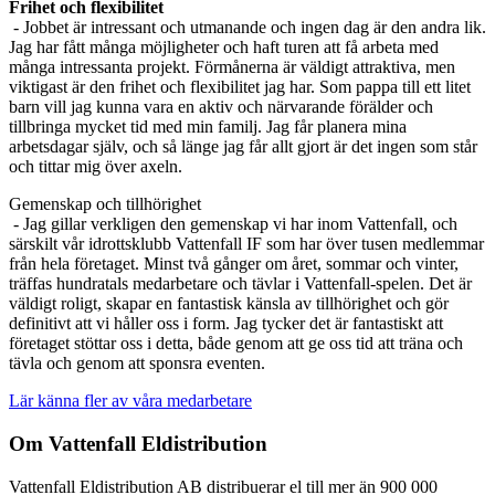
Frihet och flexibilitet
- Jobbet är intressant och utmanande och ingen dag är den andra lik.
Jag har fått många möjligheter och haft turen att få arbeta med
många intressanta projekt. Förmånerna är väldigt attraktiva, men
viktigast är den frihet och flexibilitet jag har. Som pappa till ett litet
barn vill jag kunna vara en aktiv och närvarande förälder och
tillbringa mycket tid med min familj. Jag får planera mina
arbetsdagar själv, och så länge jag får allt gjort är det ingen som står
och tittar mig över axeln.
Gemenskap och tillhörighet
- Jag gillar verkligen den gemenskap vi har inom Vattenfall, och
särskilt vår idrottsklubb Vattenfall IF som har över tusen medlemmar
från hela företaget. Minst två gånger om året, sommar och vinter,
träffas hundratals medarbetare och tävlar i Vattenfall-spelen. Det är
väldigt roligt, skapar en fantastisk känsla av tillhörighet och gör
definitivt att vi håller oss i form. Jag tycker det är fantastiskt att
företaget stöttar oss i detta, både genom att ge oss tid att träna och
tävla och genom att sponsra eventen.
Lär känna fler av våra medarbetare
Om Vattenfall Eldistribution
Vattenfall Eldistribution AB distribuerar el till mer än 900 000