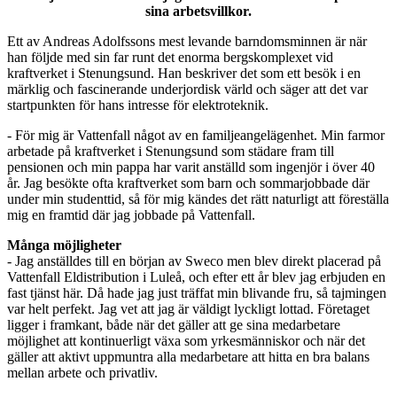
sina arbetsvillkor.
Ett av Andreas Adolfssons mest levande barndomsminnen är när
han följde med sin far runt det enorma bergskomplexet vid
kraftverket i Stenungsund. Han beskriver det som ett besök i en
märklig och fascinerande underjordisk värld och säger att det var
startpunkten för hans intresse för elektroteknik.
- För mig är Vattenfall något av en familjeangelägenhet. Min farmor
arbetade på kraftverket i Stenungsund som städare fram till
pensionen och min pappa har varit anställd som ingenjör i över 40
år. Jag besökte ofta kraftverket som barn och sommarjobbade där
under min studenttid, så för mig kändes det rätt naturligt att föreställa
mig en framtid där jag jobbade på Vattenfall.
Många möjligheter
- Jag anställdes till en början av Sweco men blev direkt placerad på
Vattenfall Eldistribution i Luleå, och efter ett år blev jag erbjuden en
fast tjänst här. Då hade jag just träffat min blivande fru, så tajmingen
var helt perfekt. Jag vet att jag är väldigt lyckligt lottad. Företaget
ligger i framkant, både när det gäller att ge sina medarbetare
möjlighet att kontinuerligt växa som yrkesmänniskor och när det
gäller att aktivt uppmuntra alla medarbetare att hitta en bra balans
mellan arbete och privatliv.