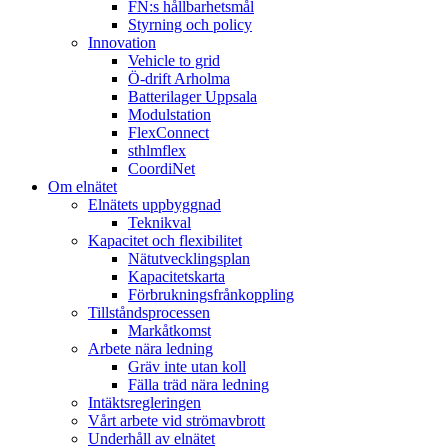
FN:s hållbarhetsmål
Styrning och policy
Innovation
Vehicle to grid
Ö-drift Arholma
Batterilager Uppsala
Modulstation
FlexConnect
sthlmflex
CoordiNet
Om elnätet
Elnätets uppbyggnad
Teknikval
Kapacitet och flexibilitet
Nätutvecklingsplan
Kapacitetskarta
Förbrukningsfrånkoppling
Tillståndsprocessen
Markåtkomst
Arbete nära ledning
Gräv inte utan koll
Fälla träd nära ledning
Intäktsregleringen
Vårt arbete vid strömavbrott
Underhåll av elnätet