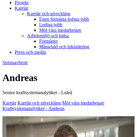
Projekt
Karriär
Karriär och utveckling
Egen förmåga lediga jobb
Lediga jobb
Möt våra medarbetare
Arbetsmiljö och hälsa
Förmåner
Mångfald och inkludering
Press och media
Strömavbrott
Andreas
Senior kraftsystemanalytiker - Luleå
Karriär
Karriär och utveckling
Möt våra medarbetare
Kraftsystemanalytiker - Andreas