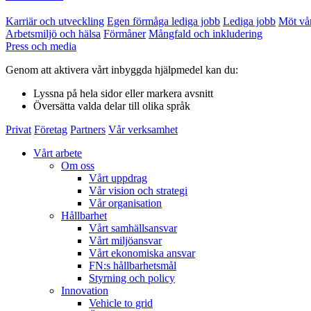
Karriär och utveckling
Egen förmåga lediga jobb
Lediga jobb
Möt vå
Arbetsmiljö och hälsa
Förmåner
Mångfald och inkludering
Press och media
Genom att aktivera vårt inbyggda hjälpmedel kan du:
Lyssna
på hela sidor eller markera avsnitt
Översätta
valda delar till olika språk
Privat
Företag
Partners
Vår verksamhet
Vårt arbete
Om oss
Vårt uppdrag
Vår vision och strategi
Vår organisation
Hållbarhet
Vårt samhällsansvar
Vårt miljöansvar
Vårt ekonomiska ansvar
FN:s hållbarhetsmål
Styrning och policy
Innovation
Vehicle to grid