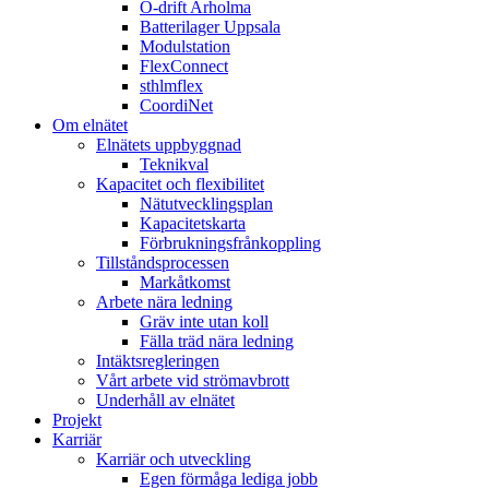
Ö-drift Arholma
Batterilager Uppsala
Modulstation
FlexConnect
sthlmflex
CoordiNet
Om elnätet
Elnätets uppbyggnad
Teknikval
Kapacitet och flexibilitet
Nätutvecklingsplan
Kapacitetskarta
Förbrukningsfrånkoppling
Tillståndsprocessen
Markåtkomst
Arbete nära ledning
Gräv inte utan koll
Fälla träd nära ledning
Intäktsregleringen
Vårt arbete vid strömavbrott
Underhåll av elnätet
Projekt
Karriär
Karriär och utveckling
Egen förmåga lediga jobb