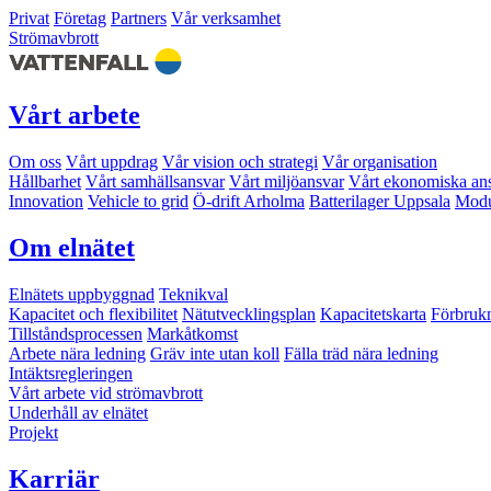
Privat
Företag
Partners
Vår verksamhet
Strömavbrott
Vårt arbete
Om oss
Vårt uppdrag
Vår vision och strategi
Vår organisation
Hållbarhet
Vårt samhällsansvar
Vårt miljöansvar
Vårt ekonomiska an
Innovation
Vehicle to grid
Ö-drift Arholma
Batterilager Uppsala
Modu
Om elnätet
Elnätets uppbyggnad
Teknikval
Kapacitet och flexibilitet
Nätutvecklingsplan
Kapacitetskarta
Förbruk
Tillståndsprocessen
Markåtkomst
Arbete nära ledning
Gräv inte utan koll
Fälla träd nära ledning
Intäktsregleringen
Vårt arbete vid strömavbrott
Underhåll av elnätet
Projekt
Karriär