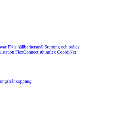
svar
FN:s hållbarhetsmål
Styrning och policy
lstation
FlexConnect
sthlmflex
CoordiNet
ningsfrånkoppling