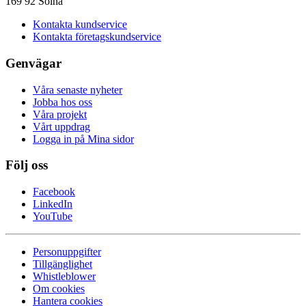
169 92 Solna
Kontakta kundservice
Kontakta företagskundservice
Genvägar
Våra senaste nyheter
Jobba hos oss
Våra projekt
Vårt uppdrag
Logga in på Mina sidor
Följ oss
Facebook
LinkedIn
YouTube
Personuppgifter
Tillgänglighet
Whistleblower
Om cookies
Hantera cookies