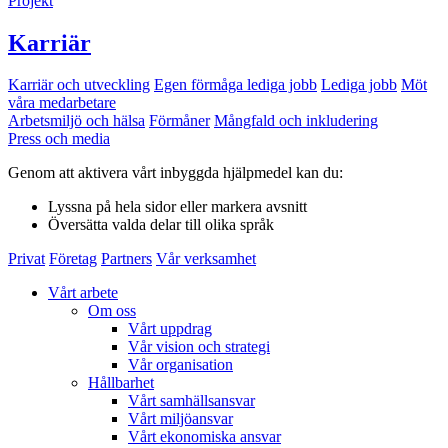
Projekt
Karriär
Karriär och utveckling
Egen förmåga lediga jobb
Lediga jobb
Möt
våra medarbetare
Arbetsmiljö och hälsa
Förmåner
Mångfald och inkludering
Press och media
Genom att aktivera vårt inbyggda hjälpmedel kan du:
Lyssna
på hela sidor eller markera avsnitt
Översätta
valda delar till olika språk
Privat
Företag
Partners
Vår verksamhet
Vårt arbete
Om oss
Vårt uppdrag
Vår vision och strategi
Vår organisation
Hållbarhet
Vårt samhällsansvar
Vårt miljöansvar
Vårt ekonomiska ansvar