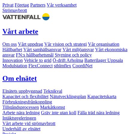
Privat
Företag
Partners
Vår verksamhet
Strömavbrott
Vårt arbete
Om oss
Vårt uppdrag
Vår vision och strategi
Vår organisation
Hållbarhet
Vårt samhällsansvar
Vårt miljöansvar
Vårt ekonomiska
ansvar
FN:s hållbarhetsmål
Styrning och policy
Innovation
Vehicle to grid
Ö-drift Arholma
Batterilager Uppsala
Modulstation
FlexConnect
sthlmflex
CoordiNet
Om elnätet
Elnätets uppbyggnad
Teknikval
Kapacitet och flexibilitet
Nätutvecklingsplan
Kapacitetskarta
Förbrukningsfrånkoppling
Tillståndsprocessen
Markåtkomst
Arbete nära ledning
Gräv inte utan koll
Fälla träd nära ledning
Intäktsregleringen
Vårt arbete vid strömavbrott
Underhåll av elnätet