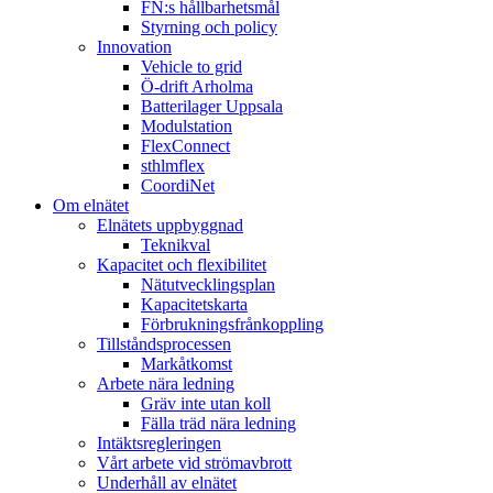
FN:s hållbarhetsmål
Styrning och policy
Innovation
Vehicle to grid
Ö-drift Arholma
Batterilager Uppsala
Modulstation
FlexConnect
sthlmflex
CoordiNet
Om elnätet
Elnätets uppbyggnad
Teknikval
Kapacitet och flexibilitet
Nätutvecklingsplan
Kapacitetskarta
Förbrukningsfrånkoppling
Tillståndsprocessen
Markåtkomst
Arbete nära ledning
Gräv inte utan koll
Fälla träd nära ledning
Intäktsregleringen
Vårt arbete vid strömavbrott
Underhåll av elnätet