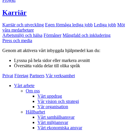
Projekt
Karriär
Karriär och utveckling
Egen förmåga lediga jobb
Lediga jobb
Möt
våra medarbetare
Arbetsmiljö och hälsa
Förmåner
Mångfald och inkludering
Press och media
Genom att aktivera vårt inbyggda hjälpmedel kan du:
Lyssna
på hela sidor eller markera avsnitt
Översätta
valda delar till olika språk
Privat
Företag
Partners
Vår verksamhet
Vårt arbete
Om oss
Vårt uppdrag
Vår vision och strategi
Vår organisation
Hållbarhet
Vårt samhällsansvar
Vårt miljöansvar
Vårt ekonomiska ansvar