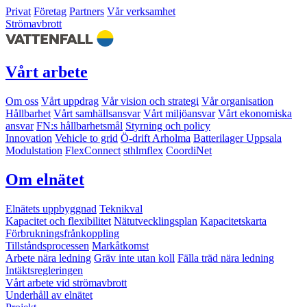
Privat
Företag
Partners
Vår verksamhet
Strömavbrott
Vårt arbete
Om oss
Vårt uppdrag
Vår vision och strategi
Vår organisation
Hållbarhet
Vårt samhällsansvar
Vårt miljöansvar
Vårt ekonomiska
ansvar
FN:s hållbarhetsmål
Styrning och policy
Innovation
Vehicle to grid
Ö-drift Arholma
Batterilager Uppsala
Modulstation
FlexConnect
sthlmflex
CoordiNet
Om elnätet
Elnätets uppbyggnad
Teknikval
Kapacitet och flexibilitet
Nätutvecklingsplan
Kapacitetskarta
Förbrukningsfrånkoppling
Tillståndsprocessen
Markåtkomst
Arbete nära ledning
Gräv inte utan koll
Fälla träd nära ledning
Intäktsregleringen
Vårt arbete vid strömavbrott
Underhåll av elnätet