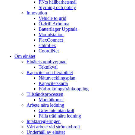
FN:s hållbarhetsmål
Styrning och policy
Innovation
Vehicle to grid
Ö-drift Arholma
Batterilager Uppsala
Modulstation
FlexConnect
sthlmflex
CoordiNet
Om elnätet
Elnätets uppbyggnad
Teknikval
Kapacitet och flexibilitet
Nätutvecklingsplan
Kapacitetskarta
Förbrukningsfrånkoppling
Tillståndsprocessen
Markåtkomst
Arbete nära ledning
Gräv inte utan koll
Fälla träd nära ledning
Intäktsregleringen
Vårt arbete vid strömavbrott
Underhåll av elnätet