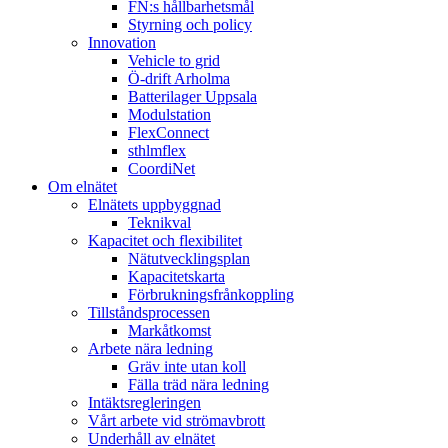
FN:s hållbarhetsmål
Styrning och policy
Innovation
Vehicle to grid
Ö-drift Arholma
Batterilager Uppsala
Modulstation
FlexConnect
sthlmflex
CoordiNet
Om elnätet
Elnätets uppbyggnad
Teknikval
Kapacitet och flexibilitet
Nätutvecklingsplan
Kapacitetskarta
Förbrukningsfrånkoppling
Tillståndsprocessen
Markåtkomst
Arbete nära ledning
Gräv inte utan koll
Fälla träd nära ledning
Intäktsregleringen
Vårt arbete vid strömavbrott
Underhåll av elnätet