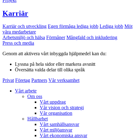
Projekt
Karriär
Karriär och utveckling
Egen förmåga lediga jobb
Lediga jobb
Möt
våra medarbetare
Arbetsmiljö och hälsa
Förmåner
Mångfald och inkludering
Press och media
Genom att aktivera vårt inbyggda hjälpmedel kan du:
Lyssna
på hela sidor eller markera avsnitt
Översätta
valda delar till olika språk
Privat
Företag
Partners
Vår verksamhet
Vårt arbete
Om oss
Vårt uppdrag
Vår vision och strategi
Vår organisation
Hållbarhet
Vårt samhällsansvar
Vårt miljöansvar
Vårt ekonomiska ansvar