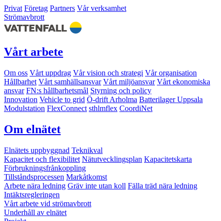
Privat
Företag
Partners
Vår verksamhet
Strömavbrott
Vårt arbete
Om oss
Vårt uppdrag
Vår vision och strategi
Vår organisation
Hållbarhet
Vårt samhällsansvar
Vårt miljöansvar
Vårt ekonomiska
ansvar
FN:s hållbarhetsmål
Styrning och policy
Innovation
Vehicle to grid
Ö-drift Arholma
Batterilager Uppsala
Modulstation
FlexConnect
sthlmflex
CoordiNet
Om elnätet
Elnätets uppbyggnad
Teknikval
Kapacitet och flexibilitet
Nätutvecklingsplan
Kapacitetskarta
Förbrukningsfrånkoppling
Tillståndsprocessen
Markåtkomst
Arbete nära ledning
Gräv inte utan koll
Fälla träd nära ledning
Intäktsregleringen
Vårt arbete vid strömavbrott
Underhåll av elnätet