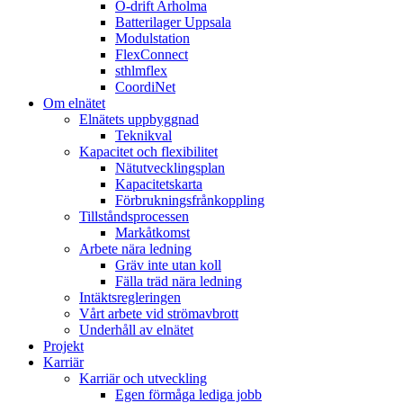
Ö-drift Arholma
Batterilager Uppsala
Modulstation
FlexConnect
sthlmflex
CoordiNet
Om elnätet
Elnätets uppbyggnad
Teknikval
Kapacitet och flexibilitet
Nätutvecklingsplan
Kapacitetskarta
Förbrukningsfrånkoppling
Tillståndsprocessen
Markåtkomst
Arbete nära ledning
Gräv inte utan koll
Fälla träd nära ledning
Intäktsregleringen
Vårt arbete vid strömavbrott
Underhåll av elnätet
Projekt
Karriär
Karriär och utveckling
Egen förmåga lediga jobb