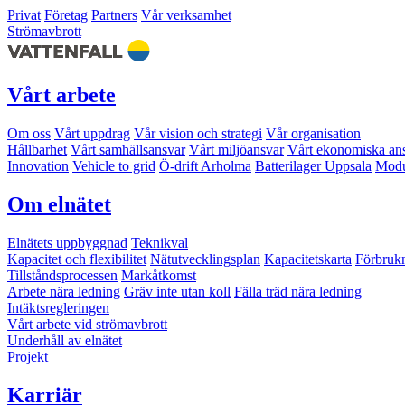
Privat
Företag
Partners
Vår verksamhet
Strömavbrott
Vårt arbete
Om oss
Vårt uppdrag
Vår vision och strategi
Vår organisation
Hållbarhet
Vårt samhällsansvar
Vårt miljöansvar
Vårt ekonomiska an
Innovation
Vehicle to grid
Ö-drift Arholma
Batterilager Uppsala
Modu
Om elnätet
Elnätets uppbyggnad
Teknikval
Kapacitet och flexibilitet
Nätutvecklingsplan
Kapacitetskarta
Förbruk
Tillståndsprocessen
Markåtkomst
Arbete nära ledning
Gräv inte utan koll
Fälla träd nära ledning
Intäktsregleringen
Vårt arbete vid strömavbrott
Underhåll av elnätet
Projekt
Karriär