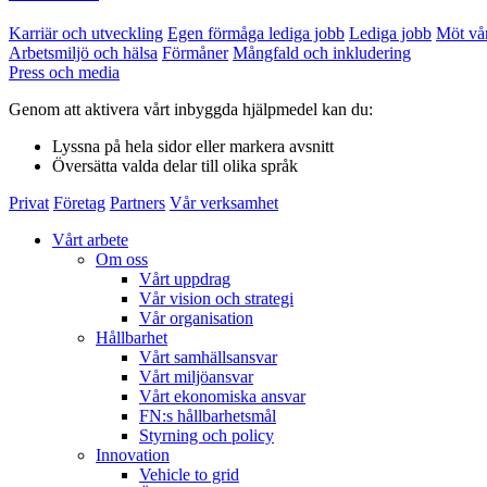
Karriär och utveckling
Egen förmåga lediga jobb
Lediga jobb
Möt vå
Arbetsmiljö och hälsa
Förmåner
Mångfald och inkludering
Press och media
Genom att aktivera vårt inbyggda hjälpmedel kan du:
Lyssna
på hela sidor eller markera avsnitt
Översätta
valda delar till olika språk
Privat
Företag
Partners
Vår verksamhet
Vårt arbete
Om oss
Vårt uppdrag
Vår vision och strategi
Vår organisation
Hållbarhet
Vårt samhällsansvar
Vårt miljöansvar
Vårt ekonomiska ansvar
FN:s hållbarhetsmål
Styrning och policy
Innovation
Vehicle to grid