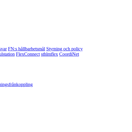
svar
FN:s hållbarhetsmål
Styrning och policy
lstation
FlexConnect
sthlmflex
CoordiNet
ningsfrånkoppling