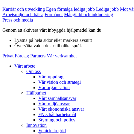
Karriär och utveckling
Egen förmåga lediga jobb
Lediga jobb
Möt vå
Arbetsmiljö och hälsa
Förmåner
Mångfald och inkludering
Press och media
Genom att aktivera vårt inbyggda hjälpmedel kan du:
Lyssna
på hela sidor eller markera avsnitt
Översätta
valda delar till olika språk
Privat
Företag
Partners
Vår verksamhet
Vårt arbete
Om oss
Vårt uppdrag
Vår vision och strategi
Vår organisation
Hållbarhet
Vårt samhällsansvar
Vårt miljöansvar
Vårt ekonomiska ansvar
FN:s hållbarhetsmål
Styrning och policy
Innovation
Vehicle to grid