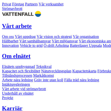
Privat
Företag
Partners
Vår verksamhet
Strömavbrott
Vårt arbete
Om oss
Vårt uppdrag
Vår vision och strategi
Vår organisation
Hållbarhet
Vårt samhällsansvar
Vårt miljöansvar
Vårt ekonomiska an
Innovation
Vehicle to grid
Ö-drift Arholma
Batterilager Uppsala
Modu
Om elnätet
Elnätets uppbyggnad
Teknikval
Kapacitet och flexibilitet
Nätutvecklingsplan
Kapacitetskarta
Förbruk
Tillståndsprocessen
Markåtkomst
Arbete nära ledning
Gräv inte utan koll
Fälla träd nära ledning
Intäktsregleringen
Vårt arbete vid strömavbrott
Underhåll av elnätet
Projekt
Karriär