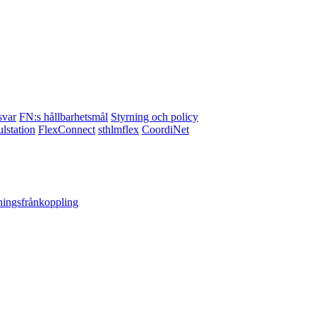
svar
FN:s hållbarhetsmål
Styrning och policy
lstation
FlexConnect
sthlmflex
CoordiNet
ningsfrånkoppling