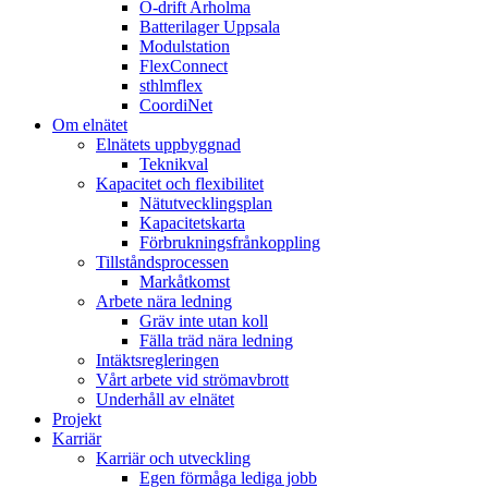
Ö-drift Arholma
Batterilager Uppsala
Modulstation
FlexConnect
sthlmflex
CoordiNet
Om elnätet
Elnätets uppbyggnad
Teknikval
Kapacitet och flexibilitet
Nätutvecklingsplan
Kapacitetskarta
Förbrukningsfrånkoppling
Tillståndsprocessen
Markåtkomst
Arbete nära ledning
Gräv inte utan koll
Fälla träd nära ledning
Intäktsregleringen
Vårt arbete vid strömavbrott
Underhåll av elnätet
Projekt
Karriär
Karriär och utveckling
Egen förmåga lediga jobb