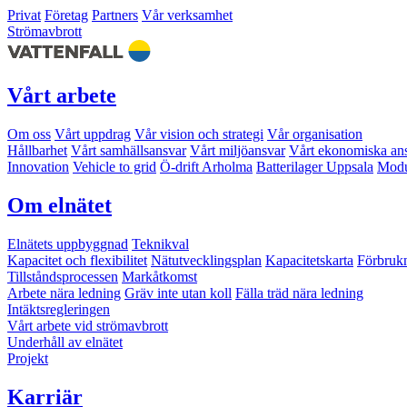
Privat
Företag
Partners
Vår verksamhet
Strömavbrott
Vårt arbete
Om oss
Vårt uppdrag
Vår vision och strategi
Vår organisation
Hållbarhet
Vårt samhällsansvar
Vårt miljöansvar
Vårt ekonomiska an
Innovation
Vehicle to grid
Ö-drift Arholma
Batterilager Uppsala
Modu
Om elnätet
Elnätets uppbyggnad
Teknikval
Kapacitet och flexibilitet
Nätutvecklingsplan
Kapacitetskarta
Förbruk
Tillståndsprocessen
Markåtkomst
Arbete nära ledning
Gräv inte utan koll
Fälla träd nära ledning
Intäktsregleringen
Vårt arbete vid strömavbrott
Underhåll av elnätet
Projekt
Karriär