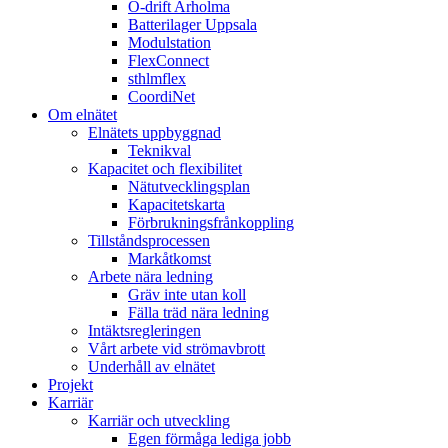
Ö-drift Arholma
Batterilager Uppsala
Modulstation
FlexConnect
sthlmflex
CoordiNet
Om elnätet
Elnätets uppbyggnad
Teknikval
Kapacitet och flexibilitet
Nätutvecklingsplan
Kapacitetskarta
Förbrukningsfrånkoppling
Tillståndsprocessen
Markåtkomst
Arbete nära ledning
Gräv inte utan koll
Fälla träd nära ledning
Intäktsregleringen
Vårt arbete vid strömavbrott
Underhåll av elnätet
Projekt
Karriär
Karriär och utveckling
Egen förmåga lediga jobb