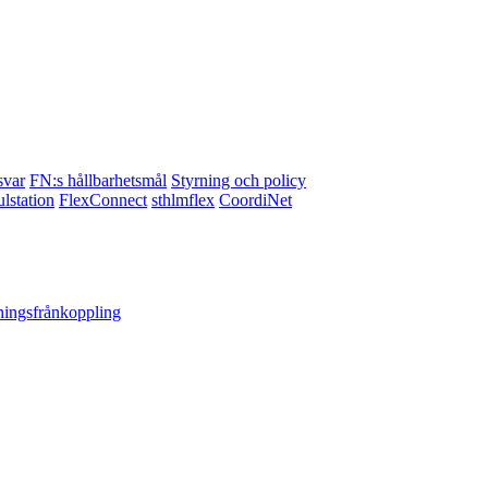
svar
FN:s hållbarhetsmål
Styrning och policy
lstation
FlexConnect
sthlmflex
CoordiNet
ningsfrånkoppling