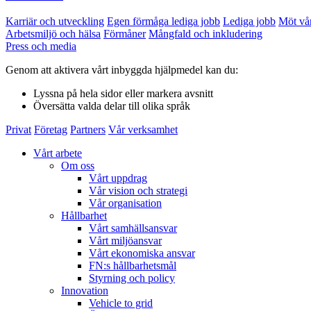
Karriär och utveckling
Egen förmåga lediga jobb
Lediga jobb
Möt vå
Arbetsmiljö och hälsa
Förmåner
Mångfald och inkludering
Press och media
Genom att aktivera vårt inbyggda hjälpmedel kan du:
Lyssna
på hela sidor eller markera avsnitt
Översätta
valda delar till olika språk
Privat
Företag
Partners
Vår verksamhet
Vårt arbete
Om oss
Vårt uppdrag
Vår vision och strategi
Vår organisation
Hållbarhet
Vårt samhällsansvar
Vårt miljöansvar
Vårt ekonomiska ansvar
FN:s hållbarhetsmål
Styrning och policy
Innovation
Vehicle to grid