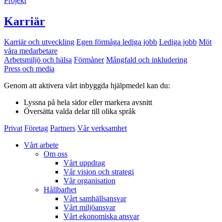
Projekt
Karriär
Karriär och utveckling
Egen förmåga lediga jobb
Lediga jobb
Möt
våra medarbetare
Arbetsmiljö och hälsa
Förmåner
Mångfald och inkludering
Press och media
Genom att aktivera vårt inbyggda hjälpmedel kan du:
Lyssna
på hela sidor eller markera avsnitt
Översätta
valda delar till olika språk
Privat
Företag
Partners
Vår verksamhet
Vårt arbete
Om oss
Vårt uppdrag
Vår vision och strategi
Vår organisation
Hållbarhet
Vårt samhällsansvar
Vårt miljöansvar
Vårt ekonomiska ansvar