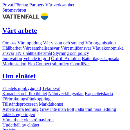
Privat
Företag
Partners
Vår verksamhet
Strömavbrott
Vårt arbete
Om oss
Vårt uppdrag
Vår vision och strategi
Vår organisation
Hållbarhet
Vårt samhällsansvar
Vårt miljöansvar
Vårt ekonomiska
ansvar
FN:s hållbarhetsmål
Styrning och policy
Innovation
Vehicle to grid
Ö-drift Arholma
Batterilager Uppsala
Modulstation
FlexConnect
sthlmflex
CoordiNet
Om elnätet
Elnätets uppbyggnad
Teknikval
Kapacitet och flexibilitet
Nätutvecklingsplan
Kapacitetskarta
Förbrukningsfrånkoppling
Tillståndsprocessen
Markåtkomst
Arbete nära ledning
Gräv inte utan koll
Fälla träd nära ledning
Intäktsregleringen
Vårt arbete vid strömavbrott
Underhåll av elnätet