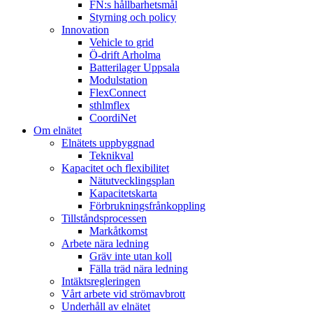
FN:s hållbarhetsmål
Styrning och policy
Innovation
Vehicle to grid
Ö-drift Arholma
Batterilager Uppsala
Modulstation
FlexConnect
sthlmflex
CoordiNet
Om elnätet
Elnätets uppbyggnad
Teknikval
Kapacitet och flexibilitet
Nätutvecklingsplan
Kapacitetskarta
Förbrukningsfrånkoppling
Tillståndsprocessen
Markåtkomst
Arbete nära ledning
Gräv inte utan koll
Fälla träd nära ledning
Intäktsregleringen
Vårt arbete vid strömavbrott
Underhåll av elnätet