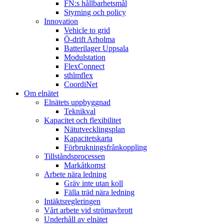
FN:s hållbarhetsmål
Styrning och policy
Innovation
Vehicle to grid
Ö-drift Arholma
Batterilager Uppsala
Modulstation
FlexConnect
sthlmflex
CoordiNet
Om elnätet
Elnätets uppbyggnad
Teknikval
Kapacitet och flexibilitet
Nätutvecklingsplan
Kapacitetskarta
Förbrukningsfrånkoppling
Tillståndsprocessen
Markåtkomst
Arbete nära ledning
Gräv inte utan koll
Fälla träd nära ledning
Intäktsregleringen
Vårt arbete vid strömavbrott
Underhåll av elnätet