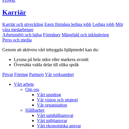
Projekt
Karriär
Karriär och utveckling
Egen förmåga lediga jobb
Lediga jobb
Möt
våra medarbetare
Arbetsmiljö och hälsa
Förmåner
Mångfald och inkludering
Press och media
Genom att aktivera vårt inbyggda hjälpmedel kan du:
Lyssna
på hela sidor eller markera avsnitt
Översätta
valda delar till olika språk
Privat
Företag
Partners
Vår verksamhet
Vårt arbete
Om oss
Vårt uppdrag
Vår vision och strategi
Vår organisation
Hållbarhet
Vårt samhällsansvar
Vårt miljöansvar
Vårt ekonomiska ansvar