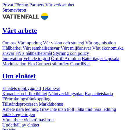
Privat
Företag
Partners
Vår verksamhet
Strömavbrott
Vårt arbete
Om oss
Vårt uppdrag
Vår vision och strategi
Vår organisation
Hållbarhet
Vårt samhällsansvar
Vårt miljöansvar
Vårt ekonomiska
ansvar
FN:s hållbarhetsmål
Styrning och policy
Innovation
Vehicle to grid
Ö-drift Arholma
Batterilager Uppsala
Modulstation
FlexConnect
sthlmflex
CoordiNet
Om elnätet
Elnätets uppbyggnad
Teknikval
Kapacitet och flexibilitet
Nätutvecklingsplan
Kapacitetskarta
Förbrukningsfrånkoppling
Tillståndsprocessen
Markåtkomst
Arbete nära ledning
Gräv inte utan koll
Fälla träd nära ledning
Intäktsregleringen
Vårt arbete vid strömavbrott
Underhåll av elnätet