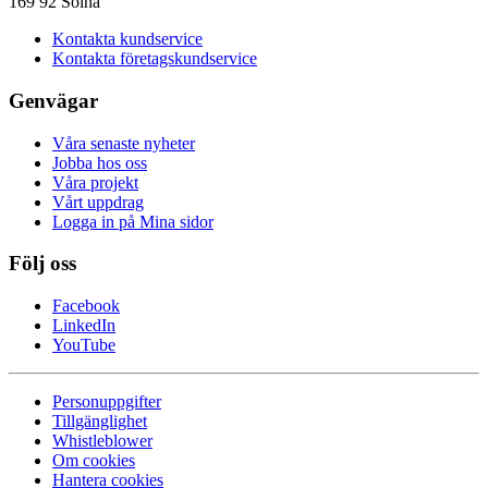
169 92 Solna
Kontakta kundservice
Kontakta företagskundservice
Genvägar
Våra senaste nyheter
Jobba hos oss
Våra projekt
Vårt uppdrag
Logga in på Mina sidor
Följ oss
Facebook
LinkedIn
YouTube
Personuppgifter
Tillgänglighet
Whistleblower
Om cookies
Hantera cookies