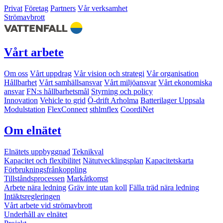
Privat
Företag
Partners
Vår verksamhet
Strömavbrott
Vårt arbete
Om oss
Vårt uppdrag
Vår vision och strategi
Vår organisation
Hållbarhet
Vårt samhällsansvar
Vårt miljöansvar
Vårt ekonomiska
ansvar
FN:s hållbarhetsmål
Styrning och policy
Innovation
Vehicle to grid
Ö-drift Arholma
Batterilager Uppsala
Modulstation
FlexConnect
sthlmflex
CoordiNet
Om elnätet
Elnätets uppbyggnad
Teknikval
Kapacitet och flexibilitet
Nätutvecklingsplan
Kapacitetskarta
Förbrukningsfrånkoppling
Tillståndsprocessen
Markåtkomst
Arbete nära ledning
Gräv inte utan koll
Fälla träd nära ledning
Intäktsregleringen
Vårt arbete vid strömavbrott
Underhåll av elnätet