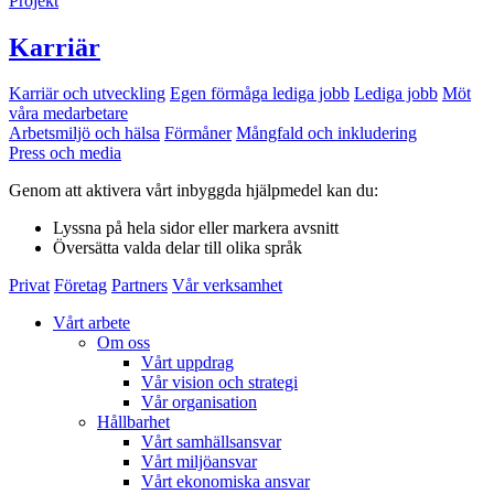
Projekt
Karriär
Karriär och utveckling
Egen förmåga lediga jobb
Lediga jobb
Möt
våra medarbetare
Arbetsmiljö och hälsa
Förmåner
Mångfald och inkludering
Press och media
Genom att aktivera vårt inbyggda hjälpmedel kan du:
Lyssna
på hela sidor eller markera avsnitt
Översätta
valda delar till olika språk
Privat
Företag
Partners
Vår verksamhet
Vårt arbete
Om oss
Vårt uppdrag
Vår vision och strategi
Vår organisation
Hållbarhet
Vårt samhällsansvar
Vårt miljöansvar
Vårt ekonomiska ansvar