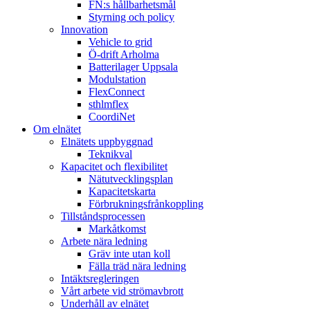
FN:s hållbarhetsmål
Styrning och policy
Innovation
Vehicle to grid
Ö-drift Arholma
Batterilager Uppsala
Modulstation
FlexConnect
sthlmflex
CoordiNet
Om elnätet
Elnätets uppbyggnad
Teknikval
Kapacitet och flexibilitet
Nätutvecklingsplan
Kapacitetskarta
Förbrukningsfrånkoppling
Tillståndsprocessen
Markåtkomst
Arbete nära ledning
Gräv inte utan koll
Fälla träd nära ledning
Intäktsregleringen
Vårt arbete vid strömavbrott
Underhåll av elnätet