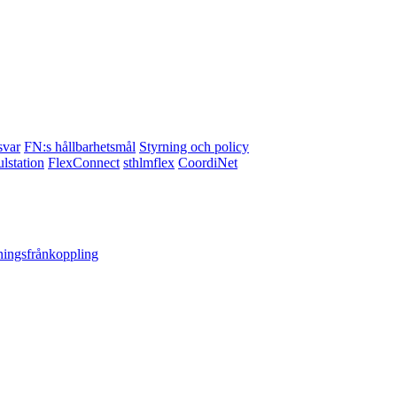
svar
FN:s hållbarhetsmål
Styrning och policy
lstation
FlexConnect
sthlmflex
CoordiNet
ningsfrånkoppling