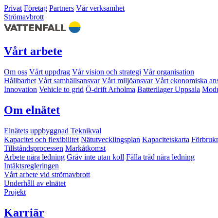
Privat
Företag
Partners
Vår verksamhet
Strömavbrott
Vårt arbete
Om oss
Vårt uppdrag
Vår vision och strategi
Vår organisation
Hållbarhet
Vårt samhällsansvar
Vårt miljöansvar
Vårt ekonomiska an
Innovation
Vehicle to grid
Ö-drift Arholma
Batterilager Uppsala
Modu
Om elnätet
Elnätets uppbyggnad
Teknikval
Kapacitet och flexibilitet
Nätutvecklingsplan
Kapacitetskarta
Förbruk
Tillståndsprocessen
Markåtkomst
Arbete nära ledning
Gräv inte utan koll
Fälla träd nära ledning
Intäktsregleringen
Vårt arbete vid strömavbrott
Underhåll av elnätet
Projekt
Karriär