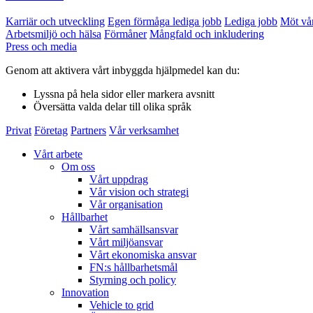
Karriär och utveckling
Egen förmåga lediga jobb
Lediga jobb
Möt vå
Arbetsmiljö och hälsa
Förmåner
Mångfald och inkludering
Press och media
Genom att aktivera vårt inbyggda hjälpmedel kan du:
Lyssna
på hela sidor eller markera avsnitt
Översätta
valda delar till olika språk
Privat
Företag
Partners
Vår verksamhet
Vårt arbete
Om oss
Vårt uppdrag
Vår vision och strategi
Vår organisation
Hållbarhet
Vårt samhällsansvar
Vårt miljöansvar
Vårt ekonomiska ansvar
FN:s hållbarhetsmål
Styrning och policy
Innovation
Vehicle to grid