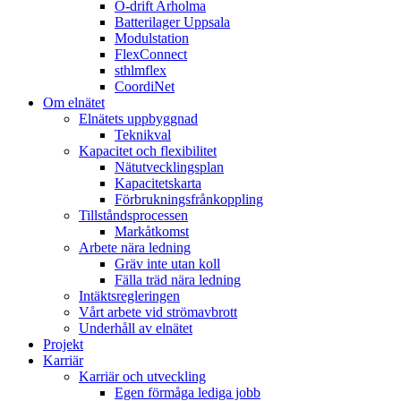
Ö-drift Arholma
Batterilager Uppsala
Modulstation
FlexConnect
sthlmflex
CoordiNet
Om elnätet
Elnätets uppbyggnad
Teknikval
Kapacitet och flexibilitet
Nätutvecklingsplan
Kapacitetskarta
Förbrukningsfrånkoppling
Tillståndsprocessen
Markåtkomst
Arbete nära ledning
Gräv inte utan koll
Fälla träd nära ledning
Intäktsregleringen
Vårt arbete vid strömavbrott
Underhåll av elnätet
Projekt
Karriär
Karriär och utveckling
Egen förmåga lediga jobb