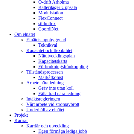
Ö-drift Arholma
Batterilager Uppsala
Modulstation
FlexConnect
sthlmflex
CoordiNet
Om elnätet
Elnätets uppbyggnad
Teknikval
Kapacitet och flexibilitet
Nätutvecklingsplan
Kapacitetskarta
Förbrukningsfrånkoppling
Tillståndsprocessen
Markåtkomst
Arbete nära ledning
Gräv inte utan koll
Fälla träd nära ledning
Intäktsregleringen
Vårt arbete vid strömavbrott
Underhåll av elnätet
Projekt
Karriär
Karriär och utveckling
Egen förmåga lediga jobb