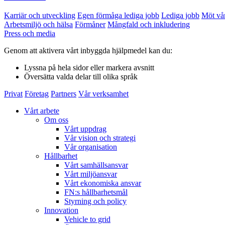
Karriär och utveckling
Egen förmåga lediga jobb
Lediga jobb
Möt vå
Arbetsmiljö och hälsa
Förmåner
Mångfald och inkludering
Press och media
Genom att aktivera vårt inbyggda hjälpmedel kan du:
Lyssna
på hela sidor eller markera avsnitt
Översätta
valda delar till olika språk
Privat
Företag
Partners
Vår verksamhet
Vårt arbete
Om oss
Vårt uppdrag
Vår vision och strategi
Vår organisation
Hållbarhet
Vårt samhällsansvar
Vårt miljöansvar
Vårt ekonomiska ansvar
FN:s hållbarhetsmål
Styrning och policy
Innovation
Vehicle to grid