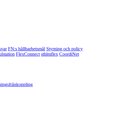
svar
FN:s hållbarhetsmål
Styrning och policy
lstation
FlexConnect
sthlmflex
CoordiNet
ningsfrånkoppling