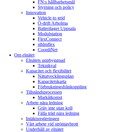
FN:s hållbarhetsmål
Styrning och policy
Innovation
Vehicle to grid
Ö-drift Arholma
Batterilager Uppsala
Modulstation
FlexConnect
sthlmflex
CoordiNet
Om elnätet
Elnätets uppbyggnad
Teknikval
Kapacitet och flexibilitet
Nätutvecklingsplan
Kapacitetskarta
Förbrukningsfrånkoppling
Tillståndsprocessen
Markåtkomst
Arbete nära ledning
Gräv inte utan koll
Fälla träd nära ledning
Intäktsregleringen
Vårt arbete vid strömavbrott
Underhåll av elnätet