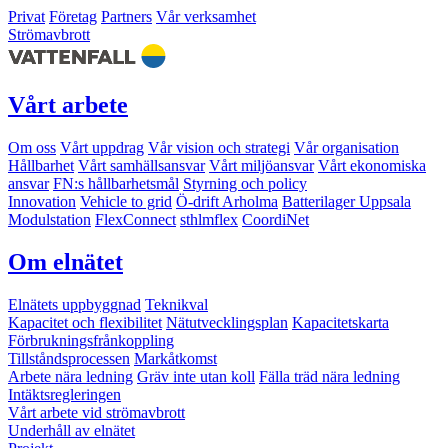
Privat
Företag
Partners
Vår verksamhet
Strömavbrott
Vårt arbete
Om oss
Vårt uppdrag
Vår vision och strategi
Vår organisation
Hållbarhet
Vårt samhällsansvar
Vårt miljöansvar
Vårt ekonomiska
ansvar
FN:s hållbarhetsmål
Styrning och policy
Innovation
Vehicle to grid
Ö-drift Arholma
Batterilager Uppsala
Modulstation
FlexConnect
sthlmflex
CoordiNet
Om elnätet
Elnätets uppbyggnad
Teknikval
Kapacitet och flexibilitet
Nätutvecklingsplan
Kapacitetskarta
Förbrukningsfrånkoppling
Tillståndsprocessen
Markåtkomst
Arbete nära ledning
Gräv inte utan koll
Fälla träd nära ledning
Intäktsregleringen
Vårt arbete vid strömavbrott
Underhåll av elnätet