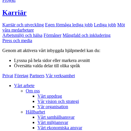
Projekt
Karriär
Karriär och utveckling
Egen förmåga lediga jobb
Lediga jobb
Möt
våra medarbetare
Arbetsmiljö och hälsa
Förmåner
Mångfald och inkludering
Press och media
Genom att aktivera vårt inbyggda hjälpmedel kan du:
Lyssna
på hela sidor eller markera avsnitt
Översätta
valda delar till olika språk
Privat
Företag
Partners
Vår verksamhet
Vårt arbete
Om oss
Vårt uppdrag
Vår vision och strategi
Vår organisation
Hållbarhet
Vårt samhällsansvar
Vårt miljöansvar
Vårt ekonomiska ansvar