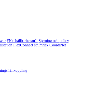
svar
FN:s hållbarhetsmål
Styrning och policy
lstation
FlexConnect
sthlmflex
CoordiNet
ningsfrånkoppling