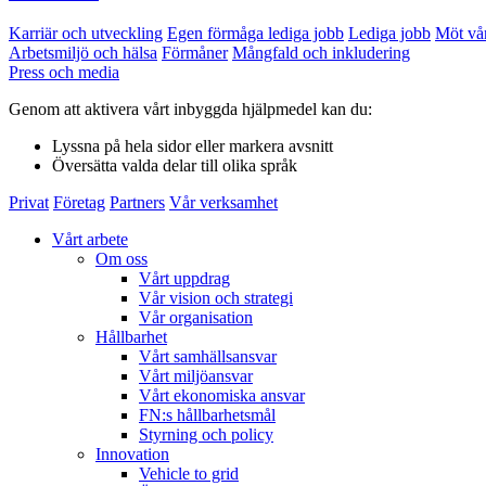
Karriär och utveckling
Egen förmåga lediga jobb
Lediga jobb
Möt vå
Arbetsmiljö och hälsa
Förmåner
Mångfald och inkludering
Press och media
Genom att aktivera vårt inbyggda hjälpmedel kan du:
Lyssna
på hela sidor eller markera avsnitt
Översätta
valda delar till olika språk
Privat
Företag
Partners
Vår verksamhet
Vårt arbete
Om oss
Vårt uppdrag
Vår vision och strategi
Vår organisation
Hållbarhet
Vårt samhällsansvar
Vårt miljöansvar
Vårt ekonomiska ansvar
FN:s hållbarhetsmål
Styrning och policy
Innovation
Vehicle to grid