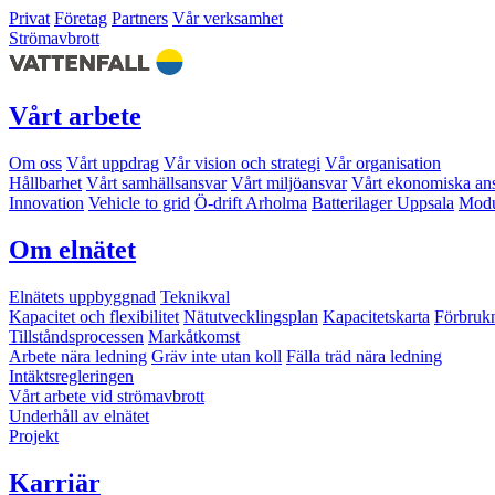
Privat
Företag
Partners
Vår verksamhet
Strömavbrott
Vårt arbete
Om oss
Vårt uppdrag
Vår vision och strategi
Vår organisation
Hållbarhet
Vårt samhällsansvar
Vårt miljöansvar
Vårt ekonomiska an
Innovation
Vehicle to grid
Ö-drift Arholma
Batterilager Uppsala
Modu
Om elnätet
Elnätets uppbyggnad
Teknikval
Kapacitet och flexibilitet
Nätutvecklingsplan
Kapacitetskarta
Förbruk
Tillståndsprocessen
Markåtkomst
Arbete nära ledning
Gräv inte utan koll
Fälla träd nära ledning
Intäktsregleringen
Vårt arbete vid strömavbrott
Underhåll av elnätet
Projekt
Karriär