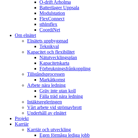
Ö-drift Arholma
Batterilager Uppsala
Modulstation
FlexConnect
sthlmflex
CoordiNet
Om elnätet
Elnätets uppbyggnad
Teknikval
Kapacitet och flexibilitet
Nätutvecklingsplan
Kapacitetskarta
Förbrukningsfrånkoppling
Tillståndsprocessen
Markåtkomst
Arbete nära ledning
Gräv inte utan koll
Fälla träd nära ledning
Intäktsregleringen
Vårt arbete vid strömavbrott
Underhåll av elnätet
Projekt
Karriär
Karriär och utveckling
Egen förmåga lediga jobb