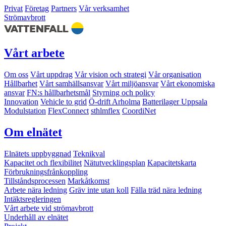
Privat
Företag
Partners
Vår verksamhet
Strömavbrott
Vårt arbete
Om oss
Vårt uppdrag
Vår vision och strategi
Vår organisation
Hållbarhet
Vårt samhällsansvar
Vårt miljöansvar
Vårt ekonomiska
ansvar
FN:s hållbarhetsmål
Styrning och policy
Innovation
Vehicle to grid
Ö-drift Arholma
Batterilager Uppsala
Modulstation
FlexConnect
sthlmflex
CoordiNet
Om elnätet
Elnätets uppbyggnad
Teknikval
Kapacitet och flexibilitet
Nätutvecklingsplan
Kapacitetskarta
Förbrukningsfrånkoppling
Tillståndsprocessen
Markåtkomst
Arbete nära ledning
Gräv inte utan koll
Fälla träd nära ledning
Intäktsregleringen
Vårt arbete vid strömavbrott
Underhåll av elnätet