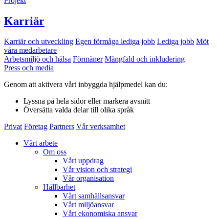
Projekt
Karriär
Karriär och utveckling
Egen förmåga lediga jobb
Lediga jobb
Möt
våra medarbetare
Arbetsmiljö och hälsa
Förmåner
Mångfald och inkludering
Press och media
Genom att aktivera vårt inbyggda hjälpmedel kan du:
Lyssna
på hela sidor eller markera avsnitt
Översätta
valda delar till olika språk
Privat
Företag
Partners
Vår verksamhet
Vårt arbete
Om oss
Vårt uppdrag
Vår vision och strategi
Vår organisation
Hållbarhet
Vårt samhällsansvar
Vårt miljöansvar
Vårt ekonomiska ansvar