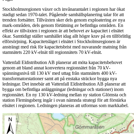
Stockholmsregionen växer och invånarantalet i regionen har ökat
stadigt sedan 1970-talet. Pågående samhällsplanering talar för att
trenden fortsätter. Tillväxten sker dels genom exploatering av nya
mark-områden, dels genom förtätning av befintliga områden. En
effekt av tillväxten i regionen är att behovet av kapacitet i elnätet
ökar. Samtidigt ställer samhället idag allt högre krav på en tillförlitlig
elförsörjning. Kapacitetsläget i elnätet i Stockholmsregionen är
ansträngt med risk för kapacitetsbrist med nuvarande matning från
stamnätets 220 kV-elnät till regionnätets 70 kV-elnät.
Vattenfall Eldistribution AB planerar att möta kapacitetsbehovet
genom att bland annat konvertera regionnätet från 70 kV-
spänningsnivå till 130 kV med uttag från stamnätets 400 kV-
transformatorstationer samt att på enstaka sträckor bygga nya
ledningar. Det innebär att Vattenfall Eldistribution AB planerar att
bygga om befintliga anläggningar (ledningar och stationer) inom
regionnätet. En ny 130 kV-ledning mellan ny station Glömsta och
station Flemingsberg ingår i ovan nämnda strategi för att förstärka
elnätet i regionen. Ledningen planeras att utformas som markkabel.