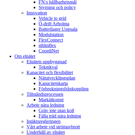
FN:s hållbarhetsmål
Styrning och policy
Innovation
Vehicle to grid
Ö-drift Arholma
Batterilager Uppsala
Modulstation
FlexConnect
sthlmflex
CoordiNet
Om elnätet
Elnätets uppbyggnad
Teknikval
Kapacitet och flexibilitet
Nätutvecklingsplan
Kapacitetskarta
Förbrukningsfrånkoppling
Tillståndsprocessen
Markåtkomst
Arbete nära ledning
Gräv inte utan koll
Fälla träd nära ledning
Intäktsregleringen
Vårt arbete vid strömavbrott
Underhåll av elnätet