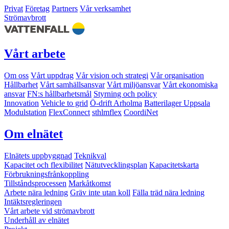
Privat
Företag
Partners
Vår verksamhet
Strömavbrott
Vårt arbete
Om oss
Vårt uppdrag
Vår vision och strategi
Vår organisation
Hållbarhet
Vårt samhällsansvar
Vårt miljöansvar
Vårt ekonomiska
ansvar
FN:s hållbarhetsmål
Styrning och policy
Innovation
Vehicle to grid
Ö-drift Arholma
Batterilager Uppsala
Modulstation
FlexConnect
sthlmflex
CoordiNet
Om elnätet
Elnätets uppbyggnad
Teknikval
Kapacitet och flexibilitet
Nätutvecklingsplan
Kapacitetskarta
Förbrukningsfrånkoppling
Tillståndsprocessen
Markåtkomst
Arbete nära ledning
Gräv inte utan koll
Fälla träd nära ledning
Intäktsregleringen
Vårt arbete vid strömavbrott
Underhåll av elnätet