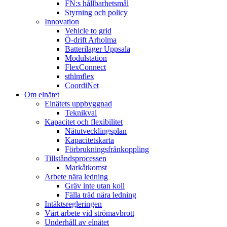
FN:s hållbarhetsmål
Styrning och policy
Innovation
Vehicle to grid
Ö-drift Arholma
Batterilager Uppsala
Modulstation
FlexConnect
sthlmflex
CoordiNet
Om elnätet
Elnätets uppbyggnad
Teknikval
Kapacitet och flexibilitet
Nätutvecklingsplan
Kapacitetskarta
Förbrukningsfrånkoppling
Tillståndsprocessen
Markåtkomst
Arbete nära ledning
Gräv inte utan koll
Fälla träd nära ledning
Intäktsregleringen
Vårt arbete vid strömavbrott
Underhåll av elnätet