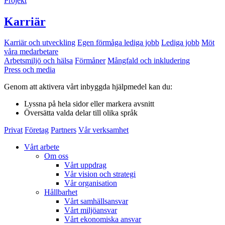
Projekt
Karriär
Karriär och utveckling
Egen förmåga lediga jobb
Lediga jobb
Möt
våra medarbetare
Arbetsmiljö och hälsa
Förmåner
Mångfald och inkludering
Press och media
Genom att aktivera vårt inbyggda hjälpmedel kan du:
Lyssna
på hela sidor eller markera avsnitt
Översätta
valda delar till olika språk
Privat
Företag
Partners
Vår verksamhet
Vårt arbete
Om oss
Vårt uppdrag
Vår vision och strategi
Vår organisation
Hållbarhet
Vårt samhällsansvar
Vårt miljöansvar
Vårt ekonomiska ansvar