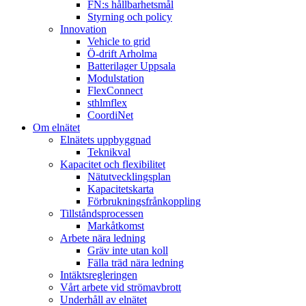
FN:s hållbarhetsmål
Styrning och policy
Innovation
Vehicle to grid
Ö-drift Arholma
Batterilager Uppsala
Modulstation
FlexConnect
sthlmflex
CoordiNet
Om elnätet
Elnätets uppbyggnad
Teknikval
Kapacitet och flexibilitet
Nätutvecklingsplan
Kapacitetskarta
Förbrukningsfrånkoppling
Tillståndsprocessen
Markåtkomst
Arbete nära ledning
Gräv inte utan koll
Fälla träd nära ledning
Intäktsregleringen
Vårt arbete vid strömavbrott
Underhåll av elnätet