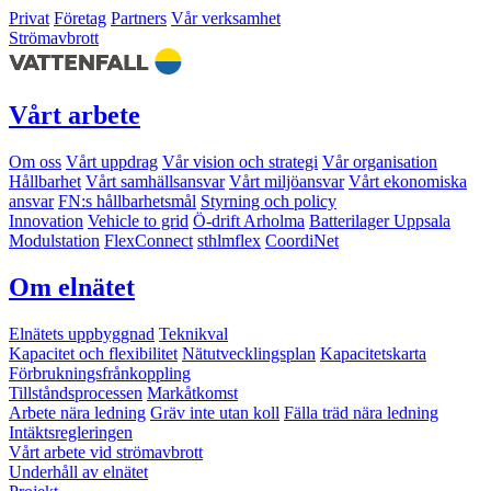
Privat
Företag
Partners
Vår verksamhet
Strömavbrott
Vårt arbete
Om oss
Vårt uppdrag
Vår vision och strategi
Vår organisation
Hållbarhet
Vårt samhällsansvar
Vårt miljöansvar
Vårt ekonomiska
ansvar
FN:s hållbarhetsmål
Styrning och policy
Innovation
Vehicle to grid
Ö-drift Arholma
Batterilager Uppsala
Modulstation
FlexConnect
sthlmflex
CoordiNet
Om elnätet
Elnätets uppbyggnad
Teknikval
Kapacitet och flexibilitet
Nätutvecklingsplan
Kapacitetskarta
Förbrukningsfrånkoppling
Tillståndsprocessen
Markåtkomst
Arbete nära ledning
Gräv inte utan koll
Fälla träd nära ledning
Intäktsregleringen
Vårt arbete vid strömavbrott
Underhåll av elnätet