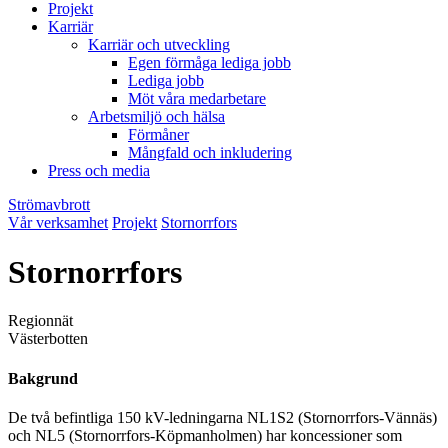
Projekt
Karriär
Karriär och utveckling
Egen förmåga lediga jobb
Lediga jobb
Möt våra medarbetare
Arbetsmiljö och hälsa
Förmåner
Mångfald och inkludering
Press och media
Strömavbrott
Vår verksamhet
Projekt
Stornorrfors
Stornorrfors
Regionnät
Västerbotten
Bakgrund
De två befintliga 150 kV-ledningarna NL1S2 (Stornorrfors-Vännäs)
och NL5 (Stornorrfors-Köpmanholmen) har koncessioner som