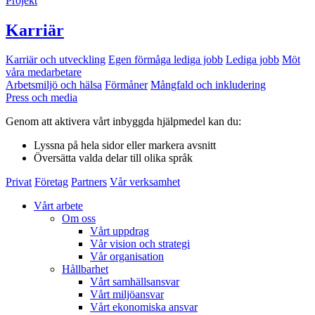
Projekt
Karriär
Karriär och utveckling
Egen förmåga lediga jobb
Lediga jobb
Möt
våra medarbetare
Arbetsmiljö och hälsa
Förmåner
Mångfald och inkludering
Press och media
Genom att aktivera vårt inbyggda hjälpmedel kan du:
Lyssna
på hela sidor eller markera avsnitt
Översätta
valda delar till olika språk
Privat
Företag
Partners
Vår verksamhet
Vårt arbete
Om oss
Vårt uppdrag
Vår vision och strategi
Vår organisation
Hållbarhet
Vårt samhällsansvar
Vårt miljöansvar
Vårt ekonomiska ansvar