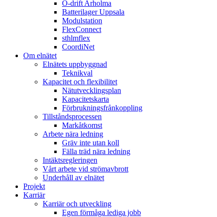
Ö-drift Arholma
Batterilager Uppsala
Modulstation
FlexConnect
sthlmflex
CoordiNet
Om elnätet
Elnätets uppbyggnad
Teknikval
Kapacitet och flexibilitet
Nätutvecklingsplan
Kapacitetskarta
Förbrukningsfrånkoppling
Tillståndsprocessen
Markåtkomst
Arbete nära ledning
Gräv inte utan koll
Fälla träd nära ledning
Intäktsregleringen
Vårt arbete vid strömavbrott
Underhåll av elnätet
Projekt
Karriär
Karriär och utveckling
Egen förmåga lediga jobb