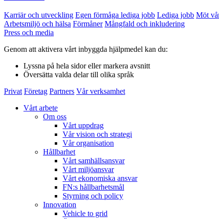
Karriär och utveckling
Egen förmåga lediga jobb
Lediga jobb
Möt vå
Arbetsmiljö och hälsa
Förmåner
Mångfald och inkludering
Press och media
Genom att aktivera vårt inbyggda hjälpmedel kan du:
Lyssna
på hela sidor eller markera avsnitt
Översätta
valda delar till olika språk
Privat
Företag
Partners
Vår verksamhet
Vårt arbete
Om oss
Vårt uppdrag
Vår vision och strategi
Vår organisation
Hållbarhet
Vårt samhällsansvar
Vårt miljöansvar
Vårt ekonomiska ansvar
FN:s hållbarhetsmål
Styrning och policy
Innovation
Vehicle to grid