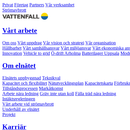
Privat
Företag
Partners
Vår verksamhet
Strömavbrott
Vårt arbete
Om oss
Vårt uppdrag
Vår vision och strategi
Vår organisation
Hållbarhet
Vårt samhällsansvar
Vårt miljöansvar
Vårt ekonomiska an
Innovation
Vehicle to grid
Ö-drift Arholma
Batterilager Uppsala
Modu
Om elnätet
Elnätets uppbyggnad
Teknikval
Kapacitet och flexibilitet
Nätutvecklingsplan
Kapacitetskarta
Förbruk
Tillståndsprocessen
Markåtkomst
Arbete nära ledning
Gräv inte utan koll
Fälla träd nära ledning
Intäktsregleringen
Vårt arbete vid strömavbrott
Underhåll av elnätet
Projekt
Karriär