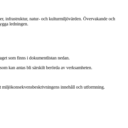
öer, infrastruktur, natur- och kulturmiljövärden. Övervakande och
 bygga ledningen.
laget som finns i dokumentlistan nedan.
som kan antas bli särskilt berörda av verksamheten.
amt miljökonsekvensbeskrivningens innehåll och utformning.