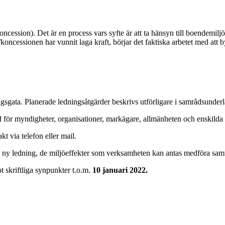
cession). Det är en process vars syfte är att ta hänsyn till boendemilj
t/koncessionen har vunnit laga kraft, börjar det faktiska arbetet med att
ingsgata. Planerade ledningsåtgärder beskrivs utförligare i samrådsunder
 för myndigheter, organisationer, markägare, allmänheten och enskilda 
kt via telefon eller mail.
rad ny ledning, de miljöeffekter som verksamheten kan antas medföra s
t skriftliga synpunkter t.o.m.
10 januari 2022.