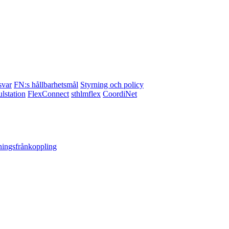
svar
FN:s hållbarhetsmål
Styrning och policy
lstation
FlexConnect
sthlmflex
CoordiNet
ningsfrånkoppling