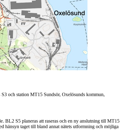
ML4 S3 och station MT15 Sundsör, Oxelösunds kommun,
e. BL2 S5 planeras att raseras och en ny anslutning till MT15
ed hänsyn taget till bland annat nätets utformning och möjliga