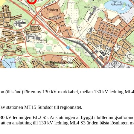
ssion (tillstånd) för en ny 130 kV markkabel, mellan 130 kV ledning 
 av stationen MT15 Sundsör till regionnätet.
130 kV ledningen BL2 S5. Anslutningen är byggd i luftledningsutförand
l att en anslutning till 130 kV ledning ML4 S3 är den bästa lösningen m