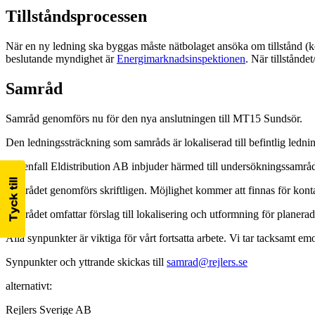
Tillståndsprocessen
När en ny ledning ska byggas måste nätbolaget ansöka om tillstånd (kon
beslutande myndighet är
Energimarknadsinspektionen
. När tillstånde
Samråd
Samråd genomförs nu för den nya anslutningen till MT15 Sundsör.
Den ledningssträckning som samråds är lokaliserad till befintlig ledn
Vattenfall Eldistribution AB inbjuder härmed till undersökningssamråd
Samrådet genomförs skriftligen. Möjlighet kommer att finnas för konta
Samrådet omfattar förslag till lokalisering och utformning för plane
Alla synpunkter är viktiga för vårt fortsatta arbete. Vi tar tacksamt emo
Synpunkter och yttrande skickas till
samrad@rejlers.se
alternativt:
Rejlers Sverige AB