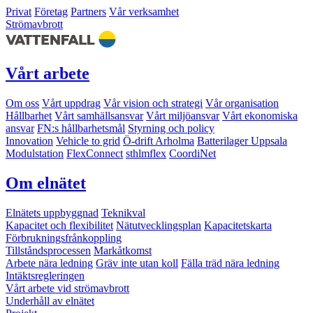
Privat
Företag
Partners
Vår verksamhet
Strömavbrott
Vårt arbete
Om oss
Vårt uppdrag
Vår vision och strategi
Vår organisation
Hållbarhet
Vårt samhällsansvar
Vårt miljöansvar
Vårt ekonomiska
ansvar
FN:s hållbarhetsmål
Styrning och policy
Innovation
Vehicle to grid
Ö-drift Arholma
Batterilager Uppsala
Modulstation
FlexConnect
sthlmflex
CoordiNet
Om elnätet
Elnätets uppbyggnad
Teknikval
Kapacitet och flexibilitet
Nätutvecklingsplan
Kapacitetskarta
Förbrukningsfrånkoppling
Tillståndsprocessen
Markåtkomst
Arbete nära ledning
Gräv inte utan koll
Fälla träd nära ledning
Intäktsregleringen
Vårt arbete vid strömavbrott
Underhåll av elnätet