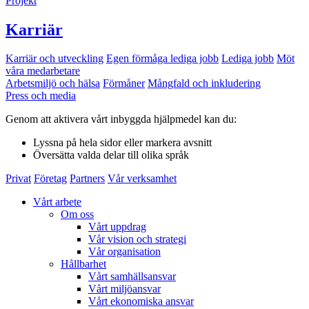
Projekt
Karriär
Karriär och utveckling
Egen förmåga lediga jobb
Lediga jobb
Möt
våra medarbetare
Arbetsmiljö och hälsa
Förmåner
Mångfald och inkludering
Press och media
Genom att aktivera vårt inbyggda hjälpmedel kan du:
Lyssna
på hela sidor eller markera avsnitt
Översätta
valda delar till olika språk
Privat
Företag
Partners
Vår verksamhet
Vårt arbete
Om oss
Vårt uppdrag
Vår vision och strategi
Vår organisation
Hållbarhet
Vårt samhällsansvar
Vårt miljöansvar
Vårt ekonomiska ansvar