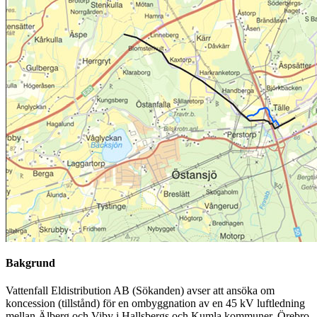
Bakgrund
Vattenfall Eldistribution AB (Sökanden) avser att ansöka om
koncession (tillstånd) för en ombyggnation av en 45 kV luftledning
mellan Älberg och Viby i Hallsbergs och Kumla kommuner, Örebro