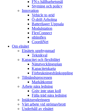
FN:s hållbarhetsmål
Styrning och policy
Innovation
Vehicle to grid
Ö-drift Arholma
Batterilager Uppsala
Modulstation
FlexConnect
sthlmflex
CoordiNet
Om elnätet
Elnätets uppbyggnad
Teknikval
Kapacitet och flexibilitet
Nätutvecklingsplan
Kapacitetskarta
Förbrukningsfrånkoppling
Tillståndsprocessen
Markåtkomst
Arbete nära ledning
Gräv inte utan koll
Fälla träd nära ledning
Intäktsregleringen
Vårt arbete vid strömavbrott
Underhåll av elnätet