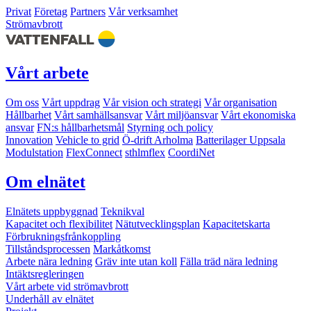
Privat
Företag
Partners
Vår verksamhet
Strömavbrott
Vårt arbete
Om oss
Vårt uppdrag
Vår vision och strategi
Vår organisation
Hållbarhet
Vårt samhällsansvar
Vårt miljöansvar
Vårt ekonomiska
ansvar
FN:s hållbarhetsmål
Styrning och policy
Innovation
Vehicle to grid
Ö-drift Arholma
Batterilager Uppsala
Modulstation
FlexConnect
sthlmflex
CoordiNet
Om elnätet
Elnätets uppbyggnad
Teknikval
Kapacitet och flexibilitet
Nätutvecklingsplan
Kapacitetskarta
Förbrukningsfrånkoppling
Tillståndsprocessen
Markåtkomst
Arbete nära ledning
Gräv inte utan koll
Fälla träd nära ledning
Intäktsregleringen
Vårt arbete vid strömavbrott
Underhåll av elnätet