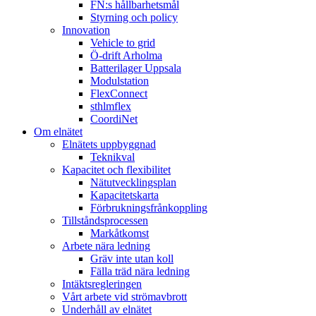
FN:s hållbarhetsmål
Styrning och policy
Innovation
Vehicle to grid
Ö-drift Arholma
Batterilager Uppsala
Modulstation
FlexConnect
sthlmflex
CoordiNet
Om elnätet
Elnätets uppbyggnad
Teknikval
Kapacitet och flexibilitet
Nätutvecklingsplan
Kapacitetskarta
Förbrukningsfrånkoppling
Tillståndsprocessen
Markåtkomst
Arbete nära ledning
Gräv inte utan koll
Fälla träd nära ledning
Intäktsregleringen
Vårt arbete vid strömavbrott
Underhåll av elnätet