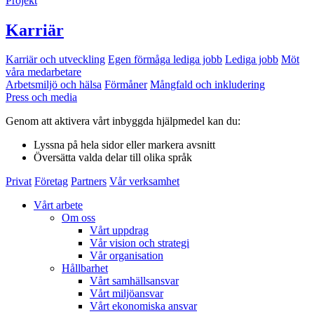
Projekt
Karriär
Karriär och utveckling
Egen förmåga lediga jobb
Lediga jobb
Möt
våra medarbetare
Arbetsmiljö och hälsa
Förmåner
Mångfald och inkludering
Press och media
Genom att aktivera vårt inbyggda hjälpmedel kan du:
Lyssna
på hela sidor eller markera avsnitt
Översätta
valda delar till olika språk
Privat
Företag
Partners
Vår verksamhet
Vårt arbete
Om oss
Vårt uppdrag
Vår vision och strategi
Vår organisation
Hållbarhet
Vårt samhällsansvar
Vårt miljöansvar
Vårt ekonomiska ansvar