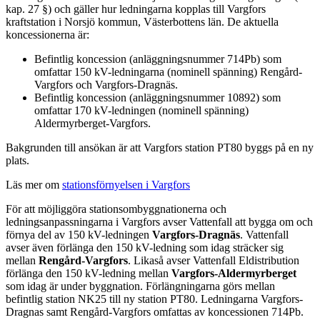
kap. 27 §) och gäller hur ledningarna kopplas till Vargfors
kraftstation i Norsjö kommun, Västerbottens län. De aktuella
koncessionerna är:
Befintlig koncession (anläggningsnummer 714Pb) som
omfattar 150 kV-ledningarna (nominell spänning) Rengård-
Vargfors och Vargfors-Dragnäs.
Befintlig koncession (anläggningsnummer 10892) som
omfattar 170 kV-ledningen (nominell spänning)
Aldermyrberget-Vargfors.
Bakgrunden till ansökan är att Vargfors station PT80 byggs på en ny
plats.
Läs mer om
stationsförnyelsen i Vargfors
För att möjliggöra stationsombyggnationerna och
ledningsanpassningarna i Vargfors avser Vattenfall att bygga om och
förnya del av 150 kV-ledningen
Vargfors-Dragnäs
. Vattenfall
avser även förlänga den 150 kV-ledning
som idag sträcker sig
mellan
Rengård-Vargfors
. Likaså avser Vattenfall Eldistribution
förlänga den 150 kV-ledning mellan
Vargfors-Aldermyrberget
som idag är under byggnation. Förlängningarna görs mellan
befintlig station NK25 till ny station PT80. Ledningarna Vargfors-
Dragnas samt Rengård-Vargfors omfattas av koncessionen 714Pb.