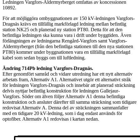
Ledningen Vargfors-Aldermyrberget omfattas av koncessionen
10892.
För att möjliggöra ombyggnationen av 150 kV-ledningen Vargfors-
Dragnäs krävs en tillfällig markförlagd ledning mellan befintlig
station NK25 och planerad ny station PT80. Detta för att den
befintliga ledningen ska kunna vara i drift under byggtiden. Även
förlängningen av ledningarna Rengård-Vargfors samt Vargfors-
Aldermyrberget (från den befintliga stationen till den nya stationen
PT80) kommer under byggnationen vara en tillfällig markförlagd
kabel som sedan byggs om till luftledning.
Ändring 714Pb ledning Vargfors-Dragnäs.
Efter genomfört samråd och vidare utredning har ett nytt alternativ
arbetats fram, Alternativ A1. Alternativet utgör ett alternativt stråk
för ledningen Vargfors-Dragnäs och innebär att planerad sträckning
delvis nyttjar befintlig konstruktion för ledningen Gallejaur-
Vargfors. Söder om älven följer Alternativ A1 denna befintliga
konstruktion och ansluter därefter till samma sträckning som tidigare
redovisat Alternativ A. Denna del av sträckningen sammanfaller
med en tidigare 20 kV-ledning, som i dag endast används för
optofiber. Alternativ A1 redovisas i kartan nedan.