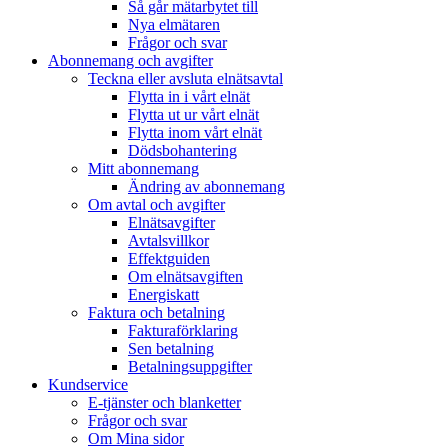
Så går mätarbytet till
Nya elmätaren
Frågor och svar
Abonnemang och avgifter
Teckna eller avsluta elnätsavtal
Flytta in i vårt elnät
Flytta ut ur vårt elnät
Flytta inom vårt elnät
Dödsbohantering
Mitt abonnemang
Ändring av abonnemang
Om avtal och avgifter
Elnätsavgifter
Avtalsvillkor
Effektguiden
Om elnätsavgiften
Energiskatt
Faktura och betalning
Fakturaförklaring
Sen betalning
Betalningsuppgifter
Kundservice
E-tjänster och blanketter
Frågor och svar
Om Mina sidor