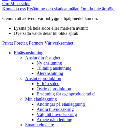
Om Mina sidor
Kontakta oss
Ersättning och skadeanmälan
Om du inte är nöjd
Genom att aktivera vårt inbyggda hjälpmedel kan du:
Lyssna
på hela sidor eller markera avsnitt
Översätta
valda delar till olika språk
Privat
Företag
Partners
Vår verksamhet
Elnätsanslutning
Anslut din fastighet
Ny anslutning
Tillfällig anslutning
Återanslutning
Anslut elproduktion
El från solen
Övrig elproduktion
Ersättning för egenproducerad el
Min elanläggning
Ändringar på elanläggning
Ändra huvudsäkring
Välj rätt huvudsäkring
Arbete nära ledning
Smarta elmätare