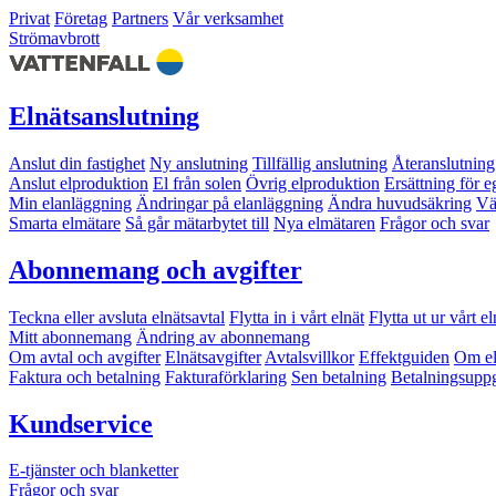
Privat
Företag
Partners
Vår verksamhet
Strömavbrott
Elnätsanslutning
Anslut din fastighet
Ny anslutning
Tillfällig anslutning
Återanslutning
Anslut elproduktion
El från solen
Övrig elproduktion
Ersättning för 
Min elanläggning
Ändringar på elanläggning
Ändra huvudsäkring
Vä
Smarta elmätare
Så går mätarbytet till
Nya elmätaren
Frågor och svar
Abonnemang och avgifter
Teckna eller avsluta elnätsavtal
Flytta in i vårt elnät
Flytta ut ur vårt el
Mitt abonnemang
Ändring av abonnemang
Om avtal och avgifter
Elnätsavgifter
Avtalsvillkor
Effektguiden
Om el
Faktura och betalning
Fakturaförklaring
Sen betalning
Betalningsuppg
Kundservice
E-tjänster och blanketter
Frågor och svar