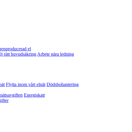
egenproducerad el
lj rätt huvudsäkring
Arbete nära ledning
nät
Flytta inom vårt elnät
Dödsbohantering
nätsavgiften
Energiskatt
ifter