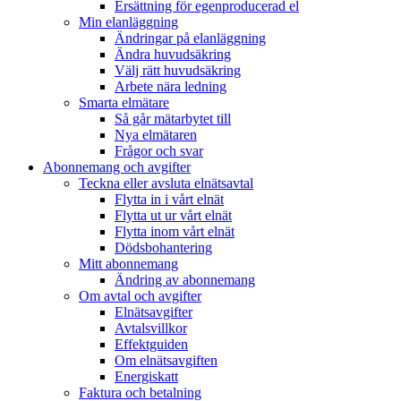
Ersättning för egenproducerad el
Min elanläggning
Ändringar på elanläggning
Ändra huvudsäkring
Välj rätt huvudsäkring
Arbete nära ledning
Smarta elmätare
Så går mätarbytet till
Nya elmätaren
Frågor och svar
Abonnemang och avgifter
Teckna eller avsluta elnätsavtal
Flytta in i vårt elnät
Flytta ut ur vårt elnät
Flytta inom vårt elnät
Dödsbohantering
Mitt abonnemang
Ändring av abonnemang
Om avtal och avgifter
Elnätsavgifter
Avtalsvillkor
Effektguiden
Om elnätsavgiften
Energiskatt
Faktura och betalning