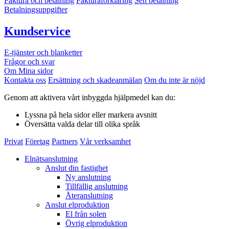
Faktura och betalning
Fakturaförklaring
Sen betalning
Betalningsuppgifter
Kundservice
E-tjänster och blanketter
Frågor och svar
Om Mina sidor
Kontakta oss
Ersättning och skadeanmälan
Om du inte är nöjd
Genom att aktivera vårt inbyggda hjälpmedel kan du:
Lyssna
på hela sidor eller markera avsnitt
Översätta
valda delar till olika språk
Privat
Företag
Partners
Vår verksamhet
Elnätsanslutning
Anslut din fastighet
Ny anslutning
Tillfällig anslutning
Återanslutning
Anslut elproduktion
El från solen
Övrig elproduktion