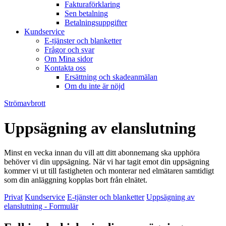
Fakturaförklaring
Sen betalning
Betalningsuppgifter
Kundservice
E-tjänster och blanketter
Frågor och svar
Om Mina sidor
Kontakta oss
Ersättning och skadeanmälan
Om du inte är nöjd
Strömavbrott
Uppsägning av elanslutning
Minst en vecka innan du vill att ditt abonnemang ska upphöra
behöver vi din uppsägning. När vi har tagit emot din uppsägning
kommer vi ut till fastigheten och monterar ned elmätaren samtidigt
som din anläggning kopplas bort från elnätet.
Privat
Kundservice
E-tjänster och blanketter
Uppsägning av
elanslutning - Formulär