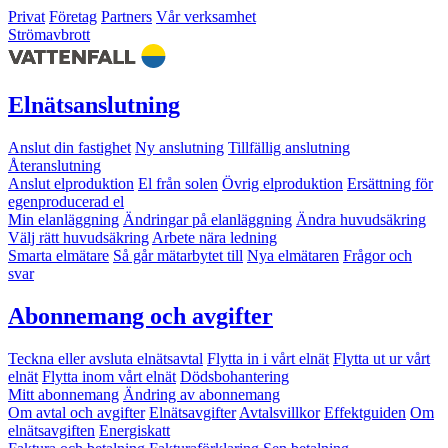
Privat
Företag
Partners
Vår verksamhet
Strömavbrott
Elnätsanslutning
Anslut din fastighet
Ny anslutning
Tillfällig anslutning
Återanslutning
Anslut elproduktion
El från solen
Övrig elproduktion
Ersättning för
egenproducerad el
Min elanläggning
Ändringar på elanläggning
Ändra huvudsäkring
Välj rätt huvudsäkring
Arbete nära ledning
Smarta elmätare
Så går mätarbytet till
Nya elmätaren
Frågor och
svar
Abonnemang och avgifter
Teckna eller avsluta elnätsavtal
Flytta in i vårt elnät
Flytta ut ur vårt
elnät
Flytta inom vårt elnät
Dödsbohantering
Mitt abonnemang
Ändring av abonnemang
Om avtal och avgifter
Elnätsavgifter
Avtalsvillkor
Effektguiden
Om
elnätsavgiften
Energiskatt