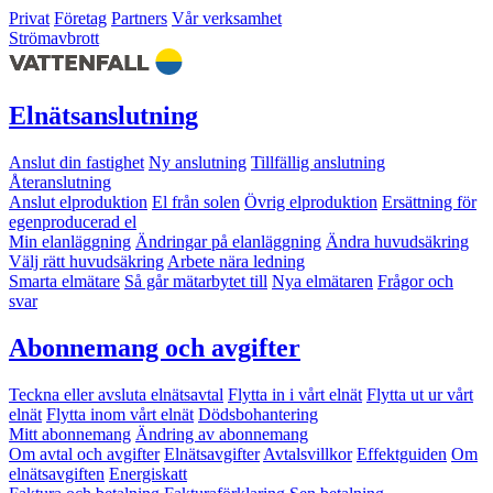
Privat
Företag
Partners
Vår verksamhet
Strömavbrott
Elnätsanslutning
Anslut din fastighet
Ny anslutning
Tillfällig anslutning
Återanslutning
Anslut elproduktion
El från solen
Övrig elproduktion
Ersättning för
egenproducerad el
Min elanläggning
Ändringar på elanläggning
Ändra huvudsäkring
Välj rätt huvudsäkring
Arbete nära ledning
Smarta elmätare
Så går mätarbytet till
Nya elmätaren
Frågor och
svar
Abonnemang och avgifter
Teckna eller avsluta elnätsavtal
Flytta in i vårt elnät
Flytta ut ur vårt
elnät
Flytta inom vårt elnät
Dödsbohantering
Mitt abonnemang
Ändring av abonnemang
Om avtal och avgifter
Elnätsavgifter
Avtalsvillkor
Effektguiden
Om
elnätsavgiften
Energiskatt