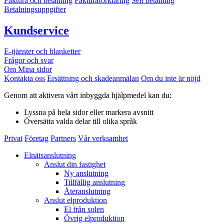
Faktura och betalning
Fakturaförklaring
Sen betalning
Betalningsuppgifter
Kundservice
E-tjänster och blanketter
Frågor och svar
Om Mina sidor
Kontakta oss
Ersättning och skadeanmälan
Om du inte är nöjd
Genom att aktivera vårt inbyggda hjälpmedel kan du:
Lyssna
på hela sidor eller markera avsnitt
Översätta
valda delar till olika språk
Privat
Företag
Partners
Vår verksamhet
Elnätsanslutning
Anslut din fastighet
Ny anslutning
Tillfällig anslutning
Återanslutning
Anslut elproduktion
El från solen
Övrig elproduktion