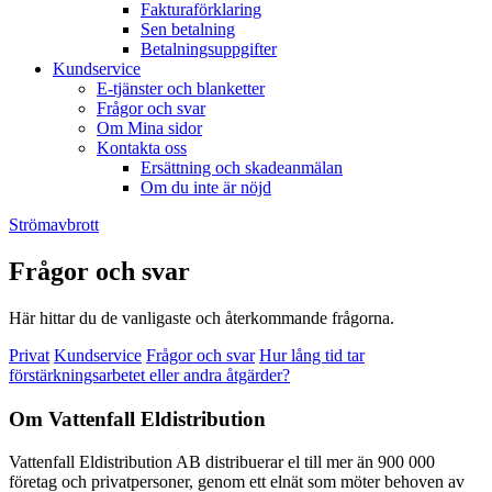
Fakturaförklaring
Sen betalning
Betalningsuppgifter
Kundservice
E-tjänster och blanketter
Frågor och svar
Om Mina sidor
Kontakta oss
Ersättning och skadeanmälan
Om du inte är nöjd
Strömavbrott
Frågor och svar
Här hittar du de vanligaste och återkommande frågorna.
Privat
Kundservice
Frågor och svar
Hur lång tid tar
förstärkningsarbetet eller andra åtgärder?
Om Vattenfall Eldistribution
Vattenfall Eldistribution AB distribuerar el till mer än 900 000
företag och privatpersoner, genom ett elnät som möter behoven av