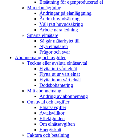
Ersättning för egenproducerad el
Min elanläggning
Ändringar på elanläggning
Ändra huvudsäkring
Välj rätt huvudsäkring
Arbete nära ledning
Smarta elmätare
Så går mätarbytet till
Nya elmätaren
Frågor och svar
Abonnemang och avgifter
Teckna eller avsluta elnätsavtal
Flytta in i vårt elnät
Flytta ut ur vårt elnät
Flytta inom vårt elnät
Dödsbohantering
Mitt abonnemang
Ändring av abonnemang
Om avtal och avgifter
Elnätsavgifter
Avtalsvillkor
Effektguiden
Om elnätsavgiften
Energiskatt
Faktura och betalning