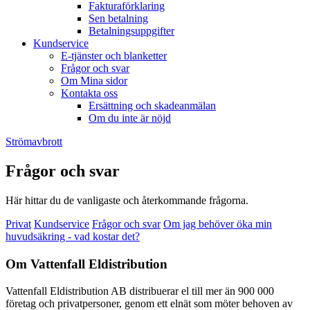
Fakturaförklaring
Sen betalning
Betalningsuppgifter
Kundservice
E-tjänster och blanketter
Frågor och svar
Om Mina sidor
Kontakta oss
Ersättning och skadeanmälan
Om du inte är nöjd
Strömavbrott
Frågor och svar
Här hittar du de vanligaste och återkommande frågorna.
Privat
Kundservice
Frågor och svar
Om jag behöver öka min
huvudsäkring - vad kostar det?
Om Vattenfall Eldistribution
Vattenfall Eldistribution AB distribuerar el till mer än 900 000
företag och privatpersoner, genom ett elnät som möter behoven av