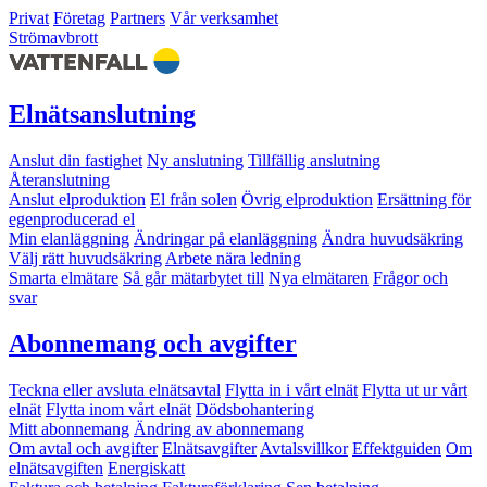
Privat
Företag
Partners
Vår verksamhet
Strömavbrott
Elnätsanslutning
Anslut din fastighet
Ny anslutning
Tillfällig anslutning
Återanslutning
Anslut elproduktion
El från solen
Övrig elproduktion
Ersättning för
egenproducerad el
Min elanläggning
Ändringar på elanläggning
Ändra huvudsäkring
Välj rätt huvudsäkring
Arbete nära ledning
Smarta elmätare
Så går mätarbytet till
Nya elmätaren
Frågor och
svar
Abonnemang och avgifter
Teckna eller avsluta elnätsavtal
Flytta in i vårt elnät
Flytta ut ur vårt
elnät
Flytta inom vårt elnät
Dödsbohantering
Mitt abonnemang
Ändring av abonnemang
Om avtal och avgifter
Elnätsavgifter
Avtalsvillkor
Effektguiden
Om
elnätsavgiften
Energiskatt