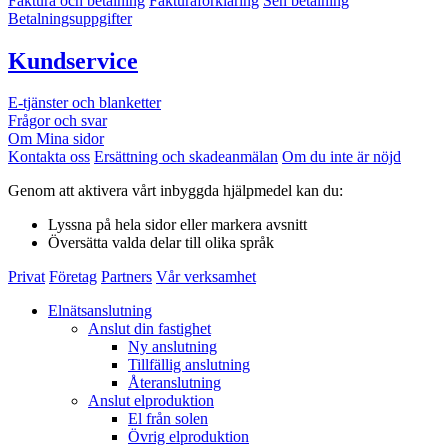
Faktura och betalning
Fakturaförklaring
Sen betalning
Betalningsuppgifter
Kundservice
E-tjänster och blanketter
Frågor och svar
Om Mina sidor
Kontakta oss
Ersättning och skadeanmälan
Om du inte är nöjd
Genom att aktivera vårt inbyggda hjälpmedel kan du:
Lyssna
på hela sidor eller markera avsnitt
Översätta
valda delar till olika språk
Privat
Företag
Partners
Vår verksamhet
Elnätsanslutning
Anslut din fastighet
Ny anslutning
Tillfällig anslutning
Återanslutning
Anslut elproduktion
El från solen
Övrig elproduktion