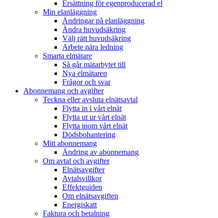
Ersättning för egenproducerad el
Min elanläggning
Ändringar på elanläggning
Ändra huvudsäkring
Välj rätt huvudsäkring
Arbete nära ledning
Smarta elmätare
Så går mätarbytet till
Nya elmätaren
Frågor och svar
Abonnemang och avgifter
Teckna eller avsluta elnätsavtal
Flytta in i vårt elnät
Flytta ut ur vårt elnät
Flytta inom vårt elnät
Dödsbohantering
Mitt abonnemang
Ändring av abonnemang
Om avtal och avgifter
Elnätsavgifter
Avtalsvillkor
Effektguiden
Om elnätsavgiften
Energiskatt
Faktura och betalning