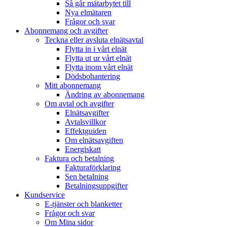
Så går mätarbytet till
Nya elmätaren
Frågor och svar
Abonnemang och avgifter
Teckna eller avsluta elnätsavtal
Flytta in i vårt elnät
Flytta ut ur vårt elnät
Flytta inom vårt elnät
Dödsbohantering
Mitt abonnemang
Ändring av abonnemang
Om avtal och avgifter
Elnätsavgifter
Avtalsvillkor
Effektguiden
Om elnätsavgiften
Energiskatt
Faktura och betalning
Fakturaförklaring
Sen betalning
Betalningsuppgifter
Kundservice
E-tjänster och blanketter
Frågor och svar
Om Mina sidor