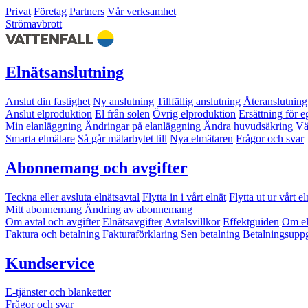
Privat
Företag
Partners
Vår verksamhet
Strömavbrott
Elnätsanslutning
Anslut din fastighet
Ny anslutning
Tillfällig anslutning
Återanslutning
Anslut elproduktion
El från solen
Övrig elproduktion
Ersättning för 
Min elanläggning
Ändringar på elanläggning
Ändra huvudsäkring
Vä
Smarta elmätare
Så går mätarbytet till
Nya elmätaren
Frågor och svar
Abonnemang och avgifter
Teckna eller avsluta elnätsavtal
Flytta in i vårt elnät
Flytta ut ur vårt el
Mitt abonnemang
Ändring av abonnemang
Om avtal och avgifter
Elnätsavgifter
Avtalsvillkor
Effektguiden
Om el
Faktura och betalning
Fakturaförklaring
Sen betalning
Betalningsuppg
Kundservice
E-tjänster och blanketter
Frågor och svar