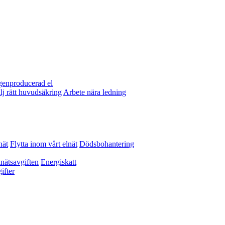
egenproducerad el
lj rätt huvudsäkring
Arbete nära ledning
nät
Flytta inom vårt elnät
Dödsbohantering
nätsavgiften
Energiskatt
ifter