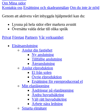
Om Mina sidor
Kontakta oss
Ersättning och skadeanmälan
Om du inte är nöjd
Genom att aktivera vårt inbyggda hjälpmedel kan du:
Lyssna
på hela sidor eller markera avsnitt
Översätta
valda delar till olika språk
Privat
Företag
Partners
Vår verksamhet
Elnätsanslutning
Anslut din fastighet
Ny anslutning
Tillfällig anslutning
Återanslutning
Anslut elproduktion
El från solen
Övrig elproduktion
Ersättning för egenproducerad el
Min elanläggning
Ändringar på elanläggning
Ändra huvudsäkring
Välj rätt huvudsäkring
Arbete nära ledning
Smarta elmätare