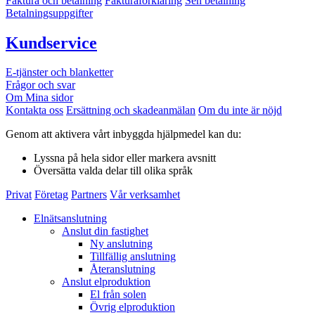
Faktura och betalning
Fakturaförklaring
Sen betalning
Betalningsuppgifter
Kundservice
E-tjänster och blanketter
Frågor och svar
Om Mina sidor
Kontakta oss
Ersättning och skadeanmälan
Om du inte är nöjd
Genom att aktivera vårt inbyggda hjälpmedel kan du:
Lyssna
på hela sidor eller markera avsnitt
Översätta
valda delar till olika språk
Privat
Företag
Partners
Vår verksamhet
Elnätsanslutning
Anslut din fastighet
Ny anslutning
Tillfällig anslutning
Återanslutning
Anslut elproduktion
El från solen
Övrig elproduktion