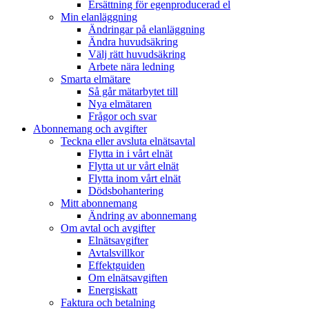
Ersättning för egenproducerad el
Min elanläggning
Ändringar på elanläggning
Ändra huvudsäkring
Välj rätt huvudsäkring
Arbete nära ledning
Smarta elmätare
Så går mätarbytet till
Nya elmätaren
Frågor och svar
Abonnemang och avgifter
Teckna eller avsluta elnätsavtal
Flytta in i vårt elnät
Flytta ut ur vårt elnät
Flytta inom vårt elnät
Dödsbohantering
Mitt abonnemang
Ändring av abonnemang
Om avtal och avgifter
Elnätsavgifter
Avtalsvillkor
Effektguiden
Om elnätsavgiften
Energiskatt
Faktura och betalning