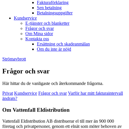
Fakturaförklaring
Sen betalning
Betalningsuppgifter
Kundservice
E-tjänster och blanketter
Frågor och svar
Om Mina sidor
Kontakta oss
Ersättning och skadeanmälan
Om du inte är nöjd
Strömavbrott
Frågor och svar
Här hittar du de vanligaste och återkommande frågorna.
Privat
Kundservice
Frågor och svar
Varför har mitt fakturaintervall
ändrats?
Om Vattenfall Eldistribution
Vattenfall Eldistribution AB distribuerar el till mer än 900 000
företag och privatpersoner, genom ett elnät som möter behoven av