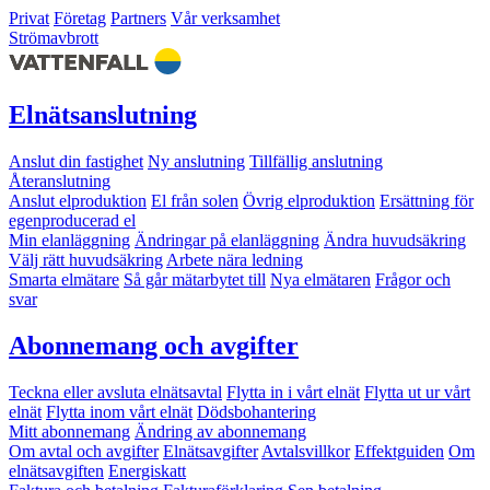
Privat
Företag
Partners
Vår verksamhet
Strömavbrott
Elnätsanslutning
Anslut din fastighet
Ny anslutning
Tillfällig anslutning
Återanslutning
Anslut elproduktion
El från solen
Övrig elproduktion
Ersättning för
egenproducerad el
Min elanläggning
Ändringar på elanläggning
Ändra huvudsäkring
Välj rätt huvudsäkring
Arbete nära ledning
Smarta elmätare
Så går mätarbytet till
Nya elmätaren
Frågor och
svar
Abonnemang och avgifter
Teckna eller avsluta elnätsavtal
Flytta in i vårt elnät
Flytta ut ur vårt
elnät
Flytta inom vårt elnät
Dödsbohantering
Mitt abonnemang
Ändring av abonnemang
Om avtal och avgifter
Elnätsavgifter
Avtalsvillkor
Effektguiden
Om
elnätsavgiften
Energiskatt