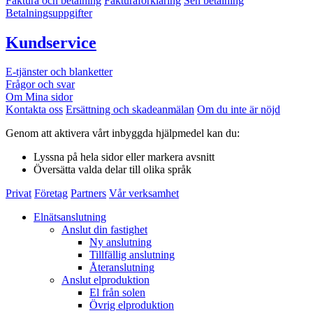
Faktura och betalning
Fakturaförklaring
Sen betalning
Betalningsuppgifter
Kundservice
E-tjänster och blanketter
Frågor och svar
Om Mina sidor
Kontakta oss
Ersättning och skadeanmälan
Om du inte är nöjd
Genom att aktivera vårt inbyggda hjälpmedel kan du:
Lyssna
på hela sidor eller markera avsnitt
Översätta
valda delar till olika språk
Privat
Företag
Partners
Vår verksamhet
Elnätsanslutning
Anslut din fastighet
Ny anslutning
Tillfällig anslutning
Återanslutning
Anslut elproduktion
El från solen
Övrig elproduktion