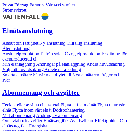
Privat
Företag
Partners
Vår verksamhet
Strömavbrott
Elnätsanslutning
Anslut din fastighet
Ny anslutning
Tillfällig anslutning
Återanslutning
Anslut elproduktion
El från solen
Övrig elproduktion
Ersättning för
egenproducerad el
Min elanläggning
Ändringar på elanläggning
Ändra huvudsäkring
Välj rätt huvudsäkring
Arbete nära ledning
Smarta elmätare
Så går mätarbytet till
Nya elmätaren
Frågor och
svar
Abonnemang och avgifter
Teckna eller avsluta elnätsavtal
Flytta in i vårt elnät
Flytta ut ur vårt
elnät
Flytta inom vårt elnät
Dödsbohantering
Mitt abonnemang
Ändring av abonnemang
Om avtal och avgifter
Elnätsavgifter
Avtalsvillkor
Effektguiden
Om
elnätsavgiften
Energiskatt