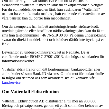
Om du har ringt till vår kundservice kan du få ett sms från
avsändaren ”Vattenfall” med en länk till enkätplattformen Netigate.
Får du ett meddelande med en länk från avsändaren “Vattenfall”
utan att ha varit i kontakt med oss, haft ett ärende eller använt en av
våra tjänster, kan du bortse från meddelandet.
Om du exempelvis har haft ett anslutningsärende, strömavbrott,
utredningsärende eller beställt en trädbevakningstjänst kan du få ett
sms från telefonnummer +46 76-519 30 80. På denna undersökning
svarar du direkt i meddelandet och behöver därför inte trycka på en
länk.
Leverantör av undersökningsverktyget är Netigate. De är
certifierade under ISO/IEC 27001:2013, den högsta standarden för
informationssäkerhet.
Vi ställer aldrig frågor om ditt kontonummer, bankuppgifter eller
andra koder så som Bank-ID via sms. Om du mot förmodan skulle
få frågor om det med oss som avsändare ska du kontakta vår
kundservice
.
Om Vattenfall Eldistribution
Vattenfall Eldistribution AB distribuerar el till mer än 900 000
företag och privatpersoner, genom ett elnät som möter behoven av