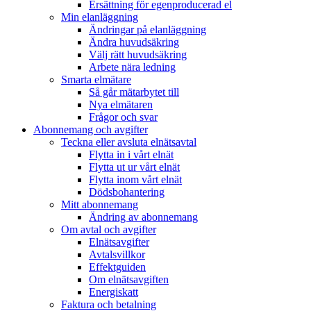
Ersättning för egenproducerad el
Min elanläggning
Ändringar på elanläggning
Ändra huvudsäkring
Välj rätt huvudsäkring
Arbete nära ledning
Smarta elmätare
Så går mätarbytet till
Nya elmätaren
Frågor och svar
Abonnemang och avgifter
Teckna eller avsluta elnätsavtal
Flytta in i vårt elnät
Flytta ut ur vårt elnät
Flytta inom vårt elnät
Dödsbohantering
Mitt abonnemang
Ändring av abonnemang
Om avtal och avgifter
Elnätsavgifter
Avtalsvillkor
Effektguiden
Om elnätsavgiften
Energiskatt
Faktura och betalning