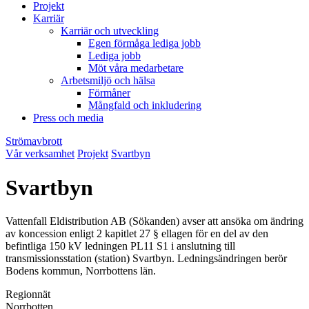
Projekt
Karriär
Karriär och utveckling
Egen förmåga lediga jobb
Lediga jobb
Möt våra medarbetare
Arbetsmiljö och hälsa
Förmåner
Mångfald och inkludering
Press och media
Strömavbrott
Vår verksamhet
Projekt
Svartbyn
Svartbyn
Vattenfall Eldistribution AB (Sökanden) avser att ansöka om ändring
av koncession enligt 2 kapitlet 27 § ellagen för en del av den
befintliga 150 kV ledningen PL11 S1 i anslutning till
transmissionsstation (station) Svartbyn. Ledningsändringen berör
Bodens kommun, Norrbottens län.
Regionnät
Norrbotten