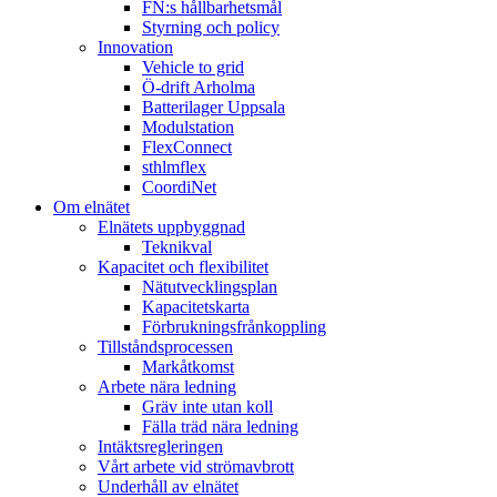
FN:s hållbarhetsmål
Styrning och policy
Innovation
Vehicle to grid
Ö-drift Arholma
Batterilager Uppsala
Modulstation
FlexConnect
sthlmflex
CoordiNet
Om elnätet
Elnätets uppbyggnad
Teknikval
Kapacitet och flexibilitet
Nätutvecklingsplan
Kapacitetskarta
Förbrukningsfrånkoppling
Tillståndsprocessen
Markåtkomst
Arbete nära ledning
Gräv inte utan koll
Fälla träd nära ledning
Intäktsregleringen
Vårt arbete vid strömavbrott
Underhåll av elnätet