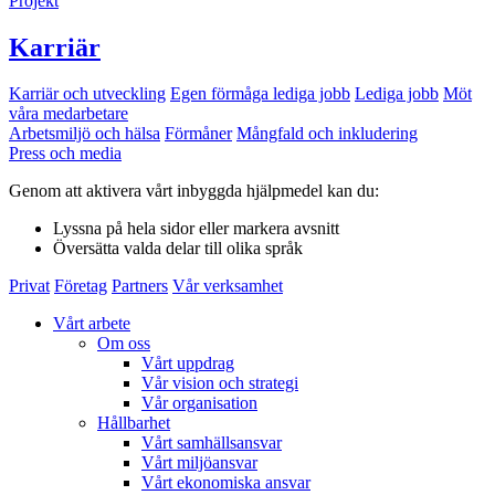
Projekt
Karriär
Karriär och utveckling
Egen förmåga lediga jobb
Lediga jobb
Möt
våra medarbetare
Arbetsmiljö och hälsa
Förmåner
Mångfald och inkludering
Press och media
Genom att aktivera vårt inbyggda hjälpmedel kan du:
Lyssna
på hela sidor eller markera avsnitt
Översätta
valda delar till olika språk
Privat
Företag
Partners
Vår verksamhet
Vårt arbete
Om oss
Vårt uppdrag
Vår vision och strategi
Vår organisation
Hållbarhet
Vårt samhällsansvar
Vårt miljöansvar
Vårt ekonomiska ansvar