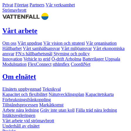
Privat
Företag
Partners
Vår verksamhet
Strömavbrott
Vårt arbete
Om oss
Vårt uppdrag
Vår vision och strategi
Vår organisation
Hållbarhet
Vårt samhällsansvar
Vårt miljöansvar
Vårt ekonomiska
ansvar
FN:s hållbarhetsmål
Styrning och policy
Innovation
Vehicle to grid
Ö-drift Arholma
Batterilager Uppsala
Modulstation
FlexConnect
sthlmflex
CoordiNet
Om elnätet
Elnätets uppbyggnad
Teknikval
Kapacitet och flexibilitet
Nätutvecklingsplan
Kapacitetskarta
Förbrukningsfrånkoppling
Tillståndsprocessen
Markåtkomst
Arbete nära ledning
Gräv inte utan koll
Fälla träd nära ledning
Intäktsregleringen
Vårt arbete vid strömavbrott
Underhåll av elnätet